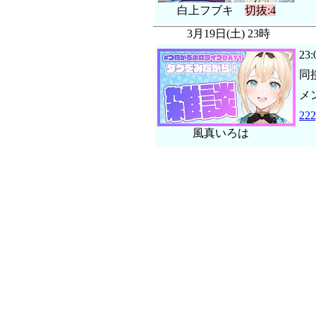
白上フブキ
切抜:4
3月19日(土) 23時
23:
同接
メ
22
風真いろは