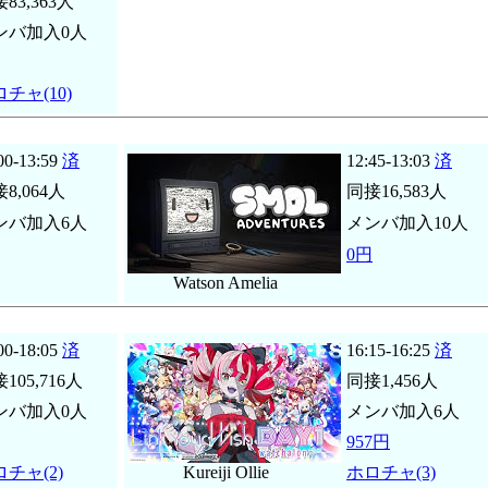
83,363人
ンバ加入0人
チャ(10)
00-13:59
済
12:45-13:03
済
8,064人
同接16,583人
ンバ加入6人
メンバ加入10人
0円
Watson Amelia
00-18:05
済
16:15-16:25
済
105,716人
同接1,456人
ンバ加入0人
メンバ加入6人
957円
チャ(2)
Kureiji Ollie
ホロチャ(3)