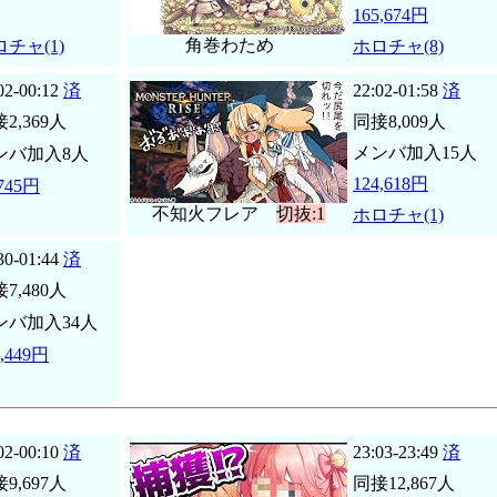
165,674円
角巻わため
チャ(1)
ホロチャ(8)
02-00:12
済
22:02-01:58
済
2,369人
同接8,009人
メンバ加入15人
ンバ加入8人
124,618円
,745円
不知火フレア
切抜:1
ホロチャ(1)
30-01:44
済
7,480人
ンバ加入34人
6,449円
02-00:10
済
23:03-23:49
済
9,697人
同接12,867人