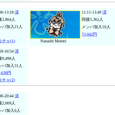
00-13:18
済
11:11-13:49
済
2,864人
同接5,362人
ンバ加入21人
メンバ加入10人
73,042円
チャ(1)
Nanashi Mumei
59-16:54
済
9,498人
ンバ加入31人
8,639円
チャ(2)
30-20:44
済
2,009人
ンバ加入6人