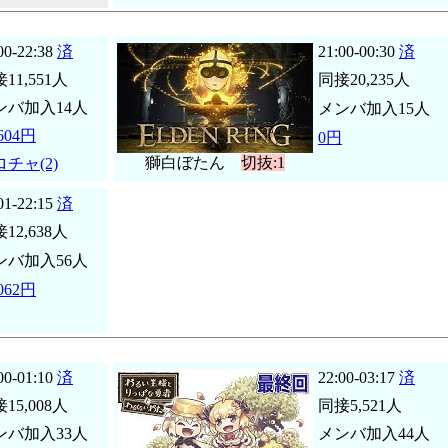
00-22:38
済
21:00-00:30
済
11,551人
同接20,235人
ンバ加入14人
メンバ加入15人
,604円
0円
獅白ぼたん
切抜:1
チャ(2)
01-22:15
済
12,638人
ンバ加入56人
,062円
00-01:10
済
22:00-03:17
済
15,008人
同接5,521人
ンバ加入33人
メンバ加入44人