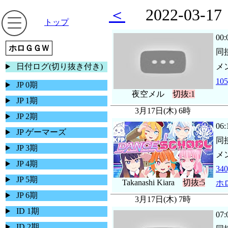
＜
2022-03-
トップ
00:
ホロＧＧＷ
同接
日付ログ(切り抜き付き)
メ
10
JP 0期
夜空メル
切抜:1
JP 1期
3月17日(木) 6時
JP 2期
06:
JP ゲーマーズ
同接
JP 3期
メ
JP 4期
34
JP 5期
Takanashi Kiara
切抜:5
ホロ
JP 6期
3月17日(木) 7時
ID 1期
07:
ID 2期