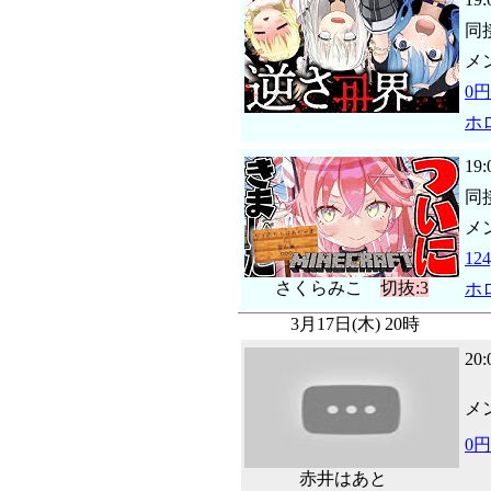
同接
メ
0円
ホロ
19:
同接
メ
12
さくらみこ
切抜:3
ホロ
3月17日(木) 20時
20
メ
0円
赤井はあと