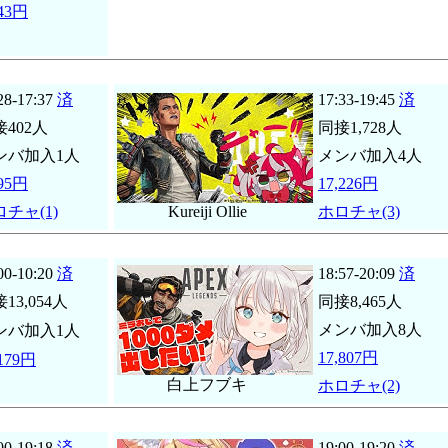
043円
28-17:37
済
17:33-19:45
済
402人
同接1,728人
ンバ加入1人
メンバ加入4人
895円
17,226円
チャ(1)
Kureiji Ollie
ホロチャ(3)
00-10:20
済
18:57-20:09
済
13,054人
同接8,465人
メンバ加入8人
ンバ加入1人
17,807円
,179円
白上フブキ
ホロチャ(2)
00-19:18
済
19:00-19:20
済