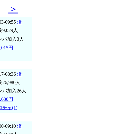
17
＞
03-09:55
済
9,029人
ンバ加入3人
5,015円
17-08:36
済
26,980人
ンバ加入26人
0,630円
チャ(1)
00-09:10
済