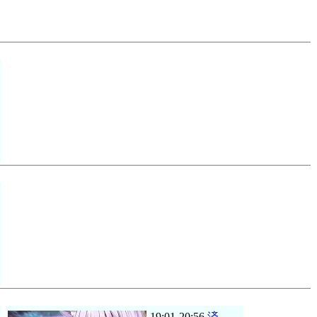
19:01-20:56
済