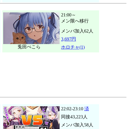
21:00～
メン限へ移行
メンバ加入62人
3,697円
兎田ぺこら
ホロチャ(1)
22:02-23:10
済
同接43,223人
メンバ加入58人