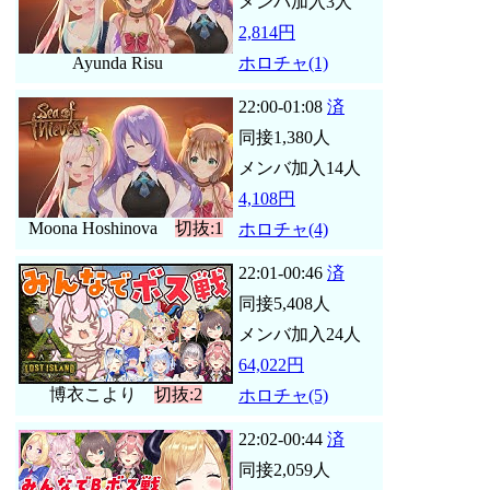
メンバ加入3人
2,814円
Ayunda Risu
ホロチャ(1)
22:00-01:08
済
同接1,380人
メンバ加入14人
4,108円
Moona Hoshinova
切抜:1
ホロチャ(4)
22:01-00:46
済
同接5,408人
メンバ加入24人
64,022円
博衣こより
切抜:2
ホロチャ(5)
22:02-00:44
済
同接2,059人