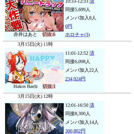
10:33-12:33
済
同接5,699人
メンバ加入8人
0円
赤井はあと
切抜:6
ホロチャ(3)
3月15日(火) 11時
11:01-12:52
済
同接6,098人
メンバ加入22人
234,924円
Hakos Baelz
切抜:1
3月15日(火) 12時
12:01-16:50
済
同接8,300人
メンバ加入14人
300,802円