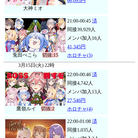
66,093円
大神ミオ
21:00-00:45
済
同接39,929人
メンバ加入16人
41,345円
兎田ぺこら
切抜:15
ホロチャ(3)
3月15日(火) 22時
22:00-00:46
済
同接4,742人
メンバ加入13人
27,546円
鷹嶺ルイ
切抜:2
ホロチャ(4)
22:00-01:08
済
同接1,035人