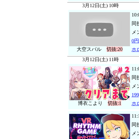
3月12日(土) 10時
10:
同接
メ
0円
大空スバル
切抜:20
ホロ
3月12日(土) 11時
11:
同接
メ
19
博衣こより
切抜:1
ホロ
11:
同接
メ