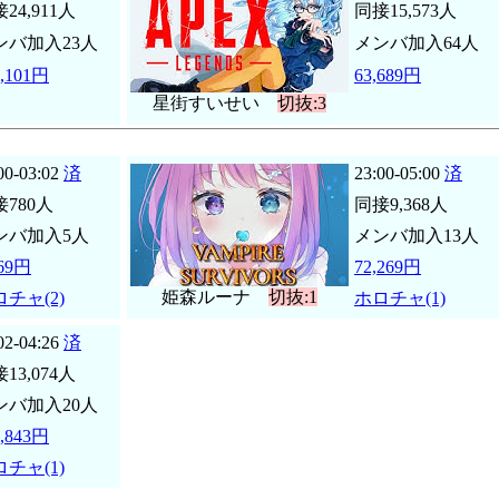
24,911人
同接15,573人
ンバ加入23人
メンバ加入64人
8,101円
63,689円
星街すいせい
切抜:3
00-03:02
済
23:00-05:00
済
780人
同接9,368人
ンバ加入5人
メンバ加入13人
169円
72,269円
姫森ルーナ
切抜:1
チャ(2)
ホロチャ(1)
02-04:26
済
13,074人
ンバ加入20人
5,843円
チャ(1)