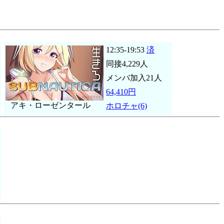
12:35-19:53
済
同接4,229人
メンバ加入21人
64,410円
アキ・ローゼンタール
ホロチャ(6)