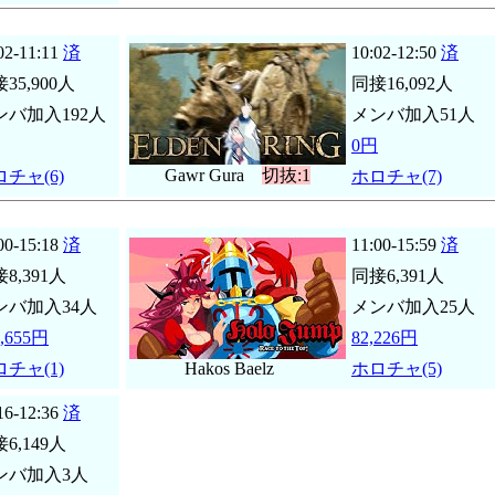
02-11:11
済
10:02-12:50
済
35,900人
同接16,092人
ンバ加入192人
メンバ加入51人
0円
Gawr Gura
切抜:1
チャ(6)
ホロチャ(7)
00-15:18
済
11:00-15:59
済
8,391人
同接6,391人
ンバ加入34人
メンバ加入25人
9,655円
82,226円
チャ(1)
Hakos Baelz
ホロチャ(5)
16-12:36
済
6,149人
ンバ加入3人