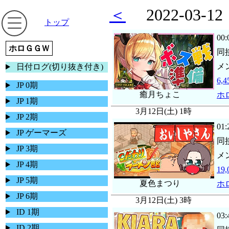
＜
2022-03-
トップ
00:
ホロＧＧＷ
同接
メ
日付ログ(切り抜き付き)
6,
JP 0期
癒月ちょこ
ホロ
JP 1期
3月12日(土) 1時
JP 2期
01:
JP ゲーマーズ
同接
JP 3期
メ
JP 4期
19
JP 5期
夏色まつり
ホロ
JP 6期
3月12日(土) 3時
ID 1期
03:
ID 2期