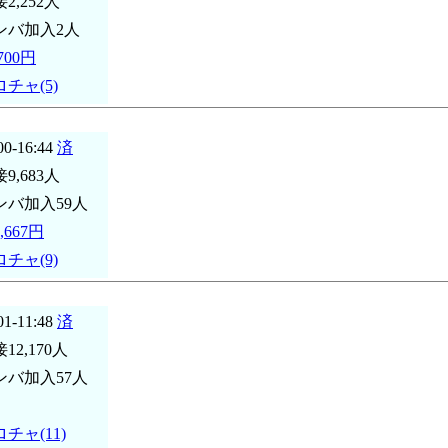
2,252人
ンバ加入2人
,700円
チャ(5)
00-16:44
済
9,683人
ンバ加入59人
9,667円
チャ(9)
01-11:48
済
12,170人
ンバ加入57人
チャ(11)