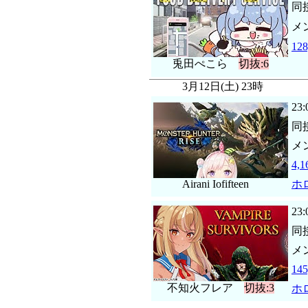
同接
メ
12
兎田ぺこら
切抜:6
3月12日(土) 23時
23:
同接
メ
4,
Airani Iofifteen
ホロ
23:
同接
メ
14
不知火フレア
切抜:3
ホロ