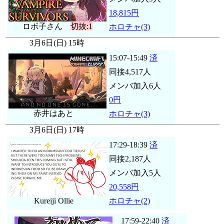
18,815円
ロボ子さん
切抜:1
ホロチャ(3)
3月6日(日) 15時
15:07-15:49
済
同接4,517人
メンバ加入6人
0円
赤井はあと
ホロチャ(3)
3月6日(日) 17時
17:29-18:39
済
同接2,187人
メンバ加入5人
20,558円
Kureiji Ollie
ホロチャ(2)
17:59-22:40
済