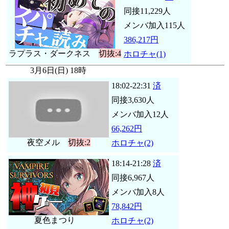
同接11,229人
メンバ加入115人
386,217円
ラプラス・ダークネス
切抜:4
ホロチャ(1)
3月6日(日) 18時
18:02-22:31
済
同接3,630人
メンバ加入12人
66,262円
夜空メル
切抜:2
ホロチャ(2)
18:14-21:28
済
同接6,967人
メンバ加入8人
78,842円
夏色まつり
ホロチャ(2)