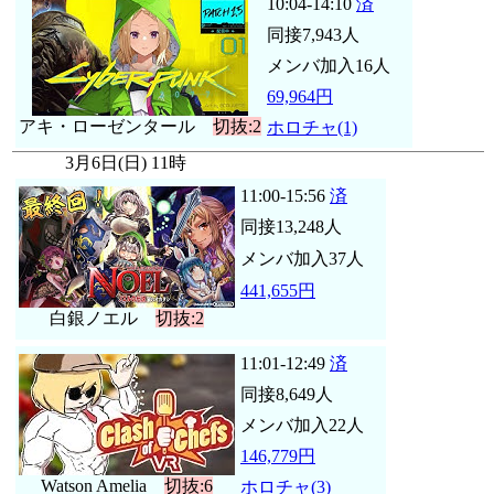
10:04-14:10
済
同接7,943人
メンバ加入16人
69,964円
アキ・ローゼンタール
切抜:2
ホロチャ(1)
3月6日(日) 11時
11:00-15:56
済
同接13,248人
メンバ加入37人
441,655円
白銀ノエル
切抜:2
11:01-12:49
済
同接8,649人
メンバ加入22人
146,779円
Watson Amelia
切抜:6
ホロチャ(3)