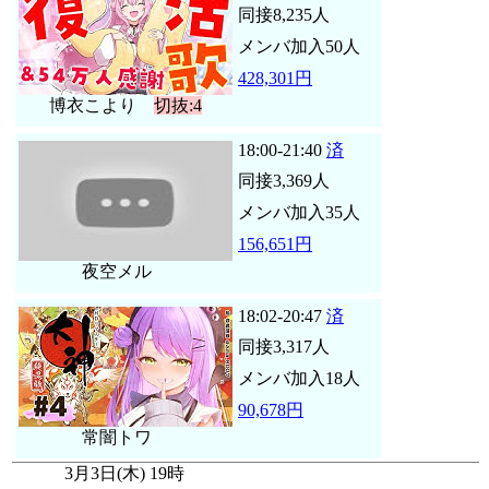
同接8,235人
メンバ加入50人
428,301円
博衣こより
切抜:4
18:00-21:40
済
同接3,369人
メンバ加入35人
156,651円
夜空メル
18:02-20:47
済
同接3,317人
メンバ加入18人
90,678円
常闇トワ
3月3日(木) 19時