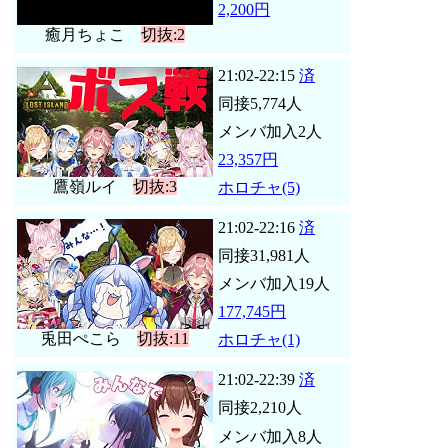
2,200円
癒月ちょこ
切抜:2
21:02-22:15
済
同接5,774人
メンバ加入2人
23,357円
鷹嶺ルイ
切抜:3
ホロチャ(5)
21:02-22:16
済
同接31,981人
メンバ加入19人
177,745円
兎田ぺこら
切抜:11
ホロチャ(1)
21:02-22:39
済
同接2,210人
メンバ加入8人