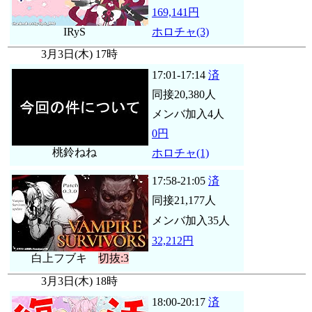
169,141円
IRyS
ホロチャ(3)
3月3日(木) 17時
17:01-17:14
済
同接20,380人
メンバ加入4人
0円
桃鈴ねね
ホロチャ(1)
17:58-21:05
済
同接21,177人
メンバ加入35人
32,212円
白上フブキ
切抜:3
3月3日(木) 18時
18:00-20:17
済