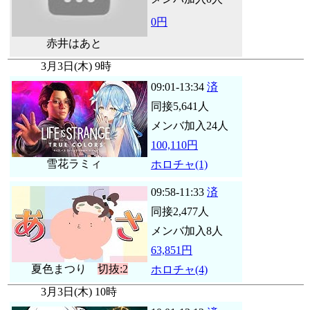
0円
赤井はあと
3月3日(木) 9時
09:01-13:34
済
同接5,641人
メンバ加入24人
100,110円
雪花ラミィ
ホロチャ(1)
09:58-11:33
済
同接2,477人
メンバ加入8人
63,851円
夏色まつり
切抜:2
ホロチャ(4)
3月3日(木) 10時