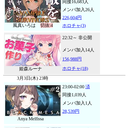
同接16,683人
メンバ加入26人
226,604円
風真いろは
切抜:4
ホロチャ(3)
22:32～ 非公開
メンバ加入14人
156,988円
ホロチャ(18)
姫森ルーナ
3月3日(木) 23時
23:00-02:00
済
同接1,039人
メンバ加入1人
28,539円
Anya Melfissa