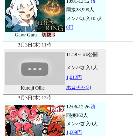
10:01-13:12
済
同接28,999人
メンバ加入105人
0円
Gawr Gura
切抜:3
3月3日(木) 11時
11:58～ 非公開
メンバ加入1人
1,012円
ホロチャ(3)
Kureiji Ollie
3月3日(木) 12時
12:06-12:26
済
同接362人
メンバ加入0人
1,609円