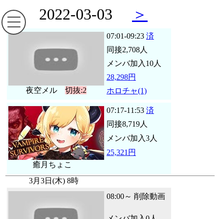
＜
2022-03-03
＞
07:01-09:23
済
同接2,708人
メンバ加入10人
28,298円
夜空メル
切抜:2
ホロチャ(1)
07:17-11:53
済
同接8,719人
メンバ加入3人
25,321円
癒月ちょこ
3月3日(木) 8時
08:00～ 削除動画
メンバ加入0人