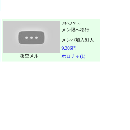
23:32？～
メン限へ移行
メンバ加入81人
9,306円
夜空メル
ホロチャ(1)