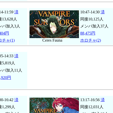
14-11:59
済
10:47-14:30
済
13,628人
同接10,125人
ンバ加入3人
メンバ加入37人
,404円
88,475円
チャ(1)
Ceres Fauna
ホロチャ(2)
05-14:33
済
5,819人
ンバ加入11人
0,920円
00-16:42
済
13:17-16:56
済
1,299人
同接12,031人