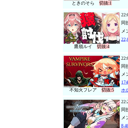
ときのそら
切抜:1
22:
同接
メ
22
鷹嶺ルイ
切抜:4
22:
同接
メ
17
不知火フレア
切抜:5
ホロ
22:
同接
メ
8,