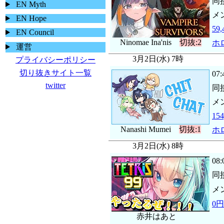
同接
EN Myth
メ
EN Hope
59
EN Council
Ninomae Ina'nis
切抜:2
ホロ
運営
3月2日(水) 7時
プライバシーポリシー
切り抜きサイト一覧
07:
twitter
同接
メ
15
Nanashi Mumei
切抜:1
ホロ
3月2日(水) 8時
08:
同接
メ
0円
赤井はあと