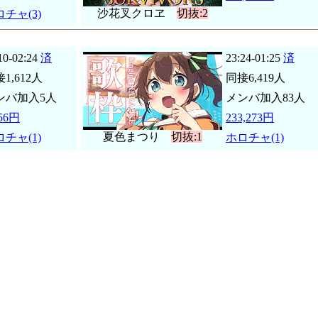
沙花叉クロヱ
切抜:2
チャ(3)
10-02:24
済
23:24-01:25
済
1,612人
同接6,419人
ンバ加入5人
メンバ加入83人
756円
233,273円
夏色まつり
切抜:1
チャ(1)
ホロチャ(1)