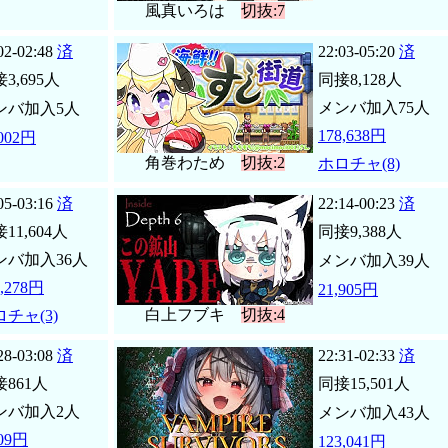
風真いろは
切抜:7
02-02:48
済
22:03-05:20
済
3,695人
同接8,128人
メンバ加入75人
ンバ加入5人
178,638円
,002円
角巻わため
切抜:2
ホロチャ(8)
05-03:16
済
22:14-00:23
済
11,604人
同接9,388人
ンバ加入36人
メンバ加入39人
4,278円
21,905円
白上フブキ
切抜:4
チャ(3)
28-03:08
済
22:31-02:33
済
861人
同接15,501人
ンバ加入2人
メンバ加入43人
409円
123,041円