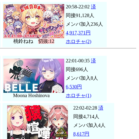
20:58-22:02
済
同接91,128人
メンバ加入236人
4,917,371円
桃鈴ねね
切抜:12
ホロチャ(2)
22:01-00:35
済
同接696人
メンバ加入8人
6,530円
Moona Hoshinova
ホロチャ(1)
22:02-02:28
済
同接4,714人
メンバ加入4人
8,617円