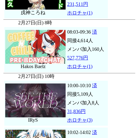
231,511円
戌神ころね
ホロチャ(1)
2月27日(日) 8時
08:03-09:36
済
同接4,614人
メンバ加入160人
527,776円
Hakos Baelz
ホロチャ(1)
2月27日(日) 10時
10:00-10:10
済
同接5,109人
メンバ加入8人
31,836円
IRyS
ホロチャ(3)
10:02-14:02
済