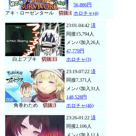
56,886円
アキ・ローゼンタール
切抜:1
ホロチャ(4)
23:01-04:42
済
同接15,794人
メンバ加入26人
47,779円
白上フブキ
切抜:11
ホロチャ(3)
23:19-07:22
済
同接7,371人
メンバ加入31人
148,528円
角巻わため
切抜:3
ホロチャ(46)
23:26-01:22
済
同接2,106人
メンバ加入11人