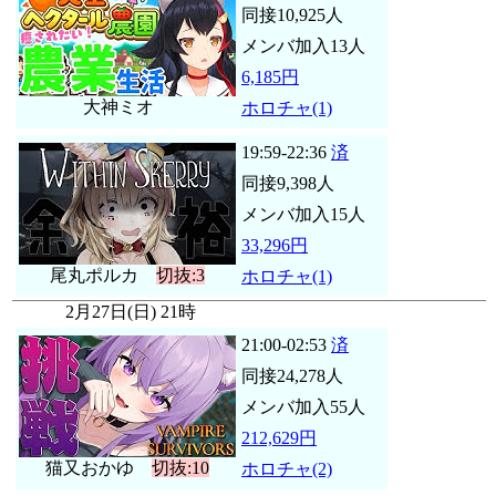
同接10,925人
メンバ加入13人
6,185円
大神ミオ
ホロチャ(1)
19:59-22:36
済
同接9,398人
メンバ加入15人
33,296円
尾丸ポルカ
切抜:3
ホロチャ(1)
2月27日(日) 21時
21:00-02:53
済
同接24,278人
メンバ加入55人
212,629円
猫又おかゆ
切抜:10
ホロチャ(2)