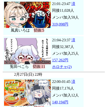
21:01-23:47
済
同接11,028人
メンバ加入59人
319,098円
風真いろは
切抜:5
21:04-23:37
済
同接32,387人
メンバ加入25人
157,262円
兎田ぺこら
切抜:11
ホロチャ(2)
2月27日(日) 22時
22:00-01:45
済
同接17,176人
メンバ加入12人
140,194円