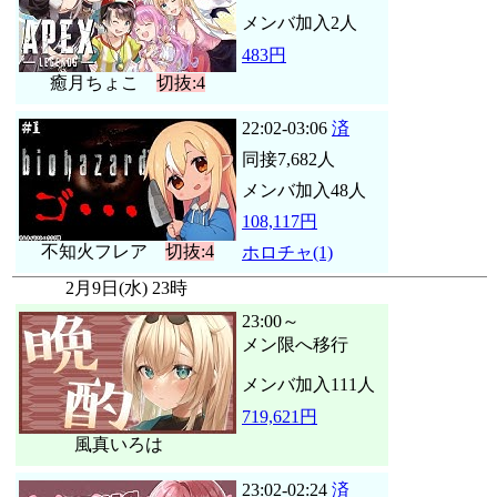
メンバ加入2人
483円
癒月ちょこ
切抜:4
22:02-03:06
済
同接7,682人
メンバ加入48人
108,117円
不知火フレア
切抜:4
ホロチャ(1)
2月9日(水) 23時
23:00～
メン限へ移行
メンバ加入111人
719,621円
風真いろは
23:02-02:24
済