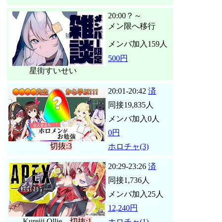
20:00？～
メン限へ移行
メンバ加入159人
500円
星街すいせい
20:01-20:42
済
同接19,835人
メンバ加入0人
0円
切抜:3
ホロチャ(3)
20:29-23:26
済
同接1,736人
メンバ加入25人
12,240円
Kureiji Ollie
切抜:1
ホロチャ(1)