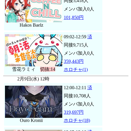
同接5,418人
メンバ加入0人
101,850円
Hakos Baelz
09:02-12:59
済
同接9,715人
メンバ加入0人
359,443円
雪花ラミィ
切抜:14
ホロチャ(1)
2月9日(水) 12時
12:00-12:11
済
同接10,708人
メンバ加入0人
319,697円
Ouro Kronii
ホロチャ(18)