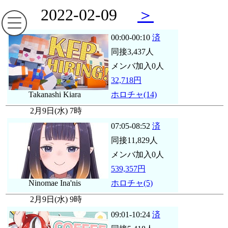
＜
2022-02-09
＞
00:00-00:10
済
同接3,437人
メンバ加入0人
32,718円
Takanashi Kiara
ホロチャ(14)
2月9日(水) 7時
07:05-08:52
済
同接11,829人
メンバ加入0人
539,357円
Ninomae Ina'nis
ホロチャ(5)
2月9日(水) 9時
09:01-10:24
済