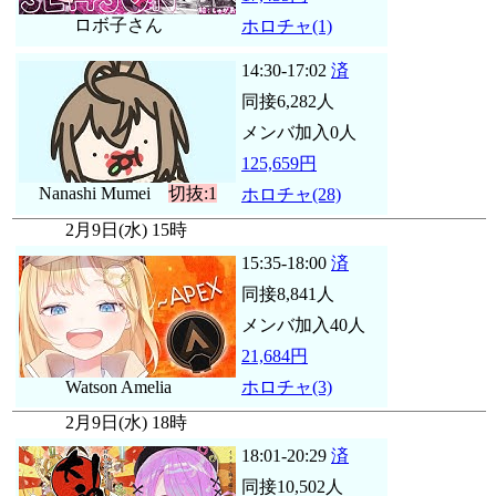
ロボ子さん
ホロチャ(1)
14:30-17:02
済
同接6,282人
メンバ加入0人
125,659円
Nanashi Mumei
切抜:1
ホロチャ(28)
2月9日(水) 15時
15:35-18:00
済
同接8,841人
メンバ加入40人
21,684円
Watson Amelia
ホロチャ(3)
2月9日(水) 18時
18:01-20:29
済
同接10,502人