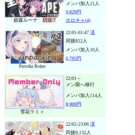
メンバ加入21人
9,829円
姫森ルーナ
切抜:7
ホロチャ(4)
22:01-01:47
済
同接822人
メンバ加入10人
6,795円
Pavolia Reine
22:01～
メン限へ移行
メンバ加入114人
8,909円
雪花ラミィ
22:02-23:06
済
同接8,132人