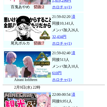
1,419,296円
百鬼あやめ
切抜:2
ホロチャ(1)
21:59-02:20
済
同接10,141人
メンバ加入26人
32,434円
尾丸ポルカ
切抜:7
ホロチャ(1)
21:59-02:40
済
同接513人
メンバ加入10人
610円
Airani Iofifteen
ホロチャ(1)
2月9日(水) 22時
22:00-00:54
済
同接9,951人