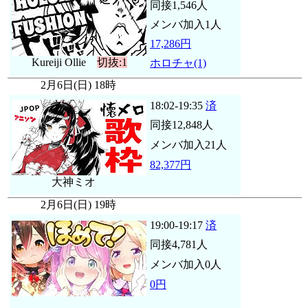
同接1,546人
メンバ加入1人
17,286円
Kureiji Ollie
切抜:1
ホロチャ(1)
2月6日(日) 18時
18:02-19:35
済
同接12,848人
メンバ加入21人
82,377円
大神ミオ
2月6日(日) 19時
19:00-19:17
済
同接4,781人
メンバ加入0人
0円