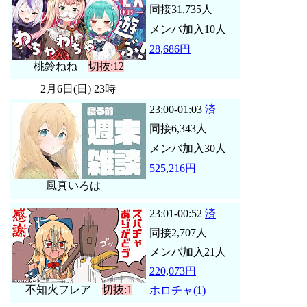
同接31,735人
メンバ加入10人
28,686円
桃鈴ねね
切抜:12
2月6日(日) 23時
23:00-01:03
済
同接6,343人
メンバ加入30人
525,216円
風真いろは
23:01-00:52
済
同接2,707人
メンバ加入21人
220,073円
不知火フレア
切抜:1
ホロチャ(1)