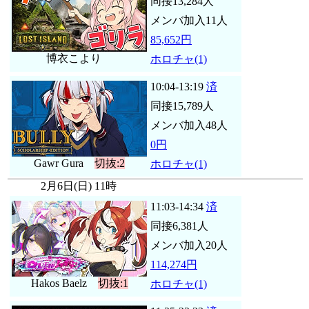
同接13,284人
メンバ加入11人
85,652円
博衣こより
ホロチャ(1)
10:04-13:19
済
同接15,789人
メンバ加入48人
0円
Gawr Gura
切抜:2
ホロチャ(1)
2月6日(日) 11時
11:03-14:34
済
同接6,381人
メンバ加入20人
114,274円
Hakos Baelz
切抜:1
ホロチャ(1)