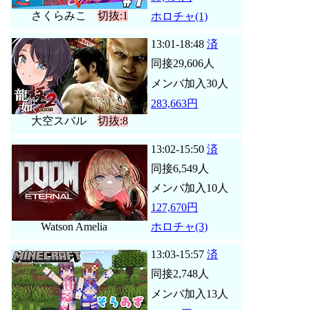
さくらみこ
切抜:1
ホロチャ(1)
13:01-18:48
済
同接29,606人
メンバ加入30人
283,663円
大空スバル
切抜:8
13:02-15:50
済
同接6,549人
メンバ加入10人
127,670円
Watson Amelia
ホロチャ(3)
13:03-15:57
済
同接2,748人
メンバ加入13人