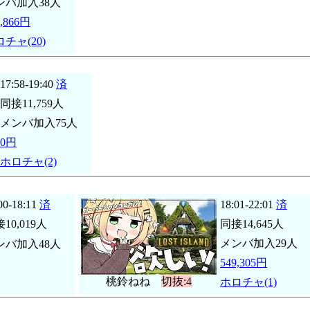
ンバ加入38人
8,866円
チャ(20)
17:58-19:40
済
同接11,759人
メンバ加入75人
0円
ホロチャ(2)
00-18:11
済
18:01-22:01
済
10,019人
同接14,645人
メンバ加入29人
ンバ加入48人
549,305円
桃鈴ねね
切抜:4
ホロチャ(1)