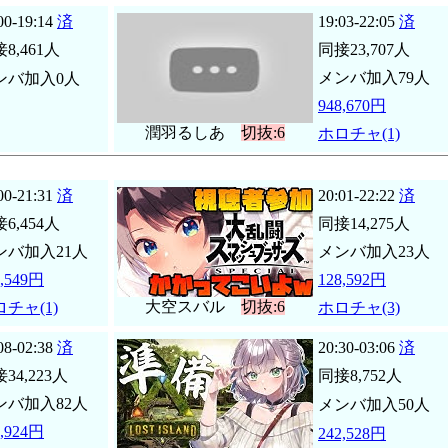
00-19:14
済
19:03-22:05
済
8,461人
同接23,707人
メンバ加入79人
ンバ加入0人
948,670円
潤羽るしあ
切抜:6
ホロチャ(1)
00-21:31
済
20:01-22:22
済
6,454人
同接14,275人
ンバ加入21人
メンバ加入23人
8,549円
128,592円
大空スバル
切抜:6
チャ(1)
ホロチャ(3)
08-02:38
済
20:30-03:06
済
34,223人
同接8,752人
ンバ加入82人
メンバ加入50人
8,924円
242,528円