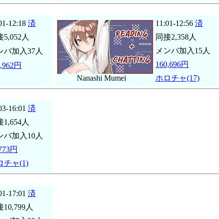
01-12:18
済
11:01-12:56
済
5,052人
同接2,358人
メンバ加入15人
ンバ加入37人
160,696円
9,962円
Nanashi Mumei
ホロチャ(17)
03-16:01
済
1,654人
ンバ加入10人
,773円
チャ(1)
01-17:01
済
10,799人