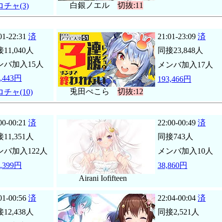
白銀ノエル
切抜:11
チャ(3)
01-22:31
済
21:01-23:09
済
11,040人
同接23,848人
ンバ加入15人
メンバ加入17人
6,443円
193,466円
兎田ぺこら
切抜:12
チャ(10)
00-00:21
済
22:00-00:49
済
11,351人
同接743人
ンバ加入122人
メンバ加入10人
0,399円
38,860円
Airani Iofifteen
01-00:56
済
22:04-00:04
済
12,438人
同接2,521人