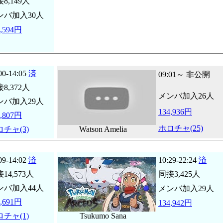
8,149人
ンバ加入30人
1,594円
00-14:05
済
09:01～ 非公開
8,372人
メンバ加入26人
ンバ加入29人
134,936円
5,807円
ホロチャ(25)
チャ(3)
Watson Amelia
09-14:02
済
10:29-22:24
済
14,573人
同接3,425人
ンバ加入44人
メンバ加入29人
0,691円
134,942円
チャ(1)
Tsukumo Sana