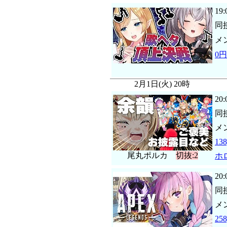
19:
同接
メ
0円
2月1日(火) 20時
20:
同接
メ
13
尾丸ポルカ
切抜:2
ホロ
20:
同接
メ
25