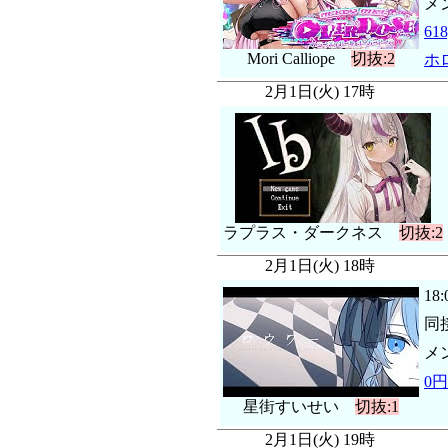
メ
61
Mori Calliope
切抜:2
ホロ
2月1日(火) 17時
ラプラス・ダークネス
切抜:2
2月1日(火) 18時
18:
同接
メ
0円
星街すいせい
切抜:1
2月1日(火) 19時