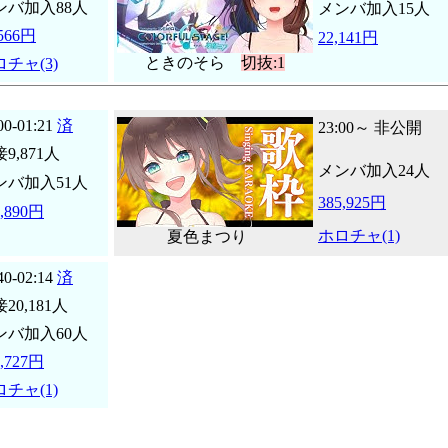
ンバ加入88人
メンバ加入15人
,566円
22,141円
ときのそら
切抜:1
チャ(3)
00-01:21
済
23:00～ 非公開
9,871人
メンバ加入24人
ンバ加入51人
385,925円
3,890円
ホロチャ(1)
夏色まつり
40-02:14
済
20,181人
ンバ加入60人
4,727円
チャ(1)