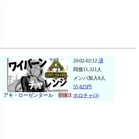
20:02-02:12
済
同接11,321人
メンバ加入8人
55,825円
アキ・ローゼンタール
切抜:1
ホロチャ(3)