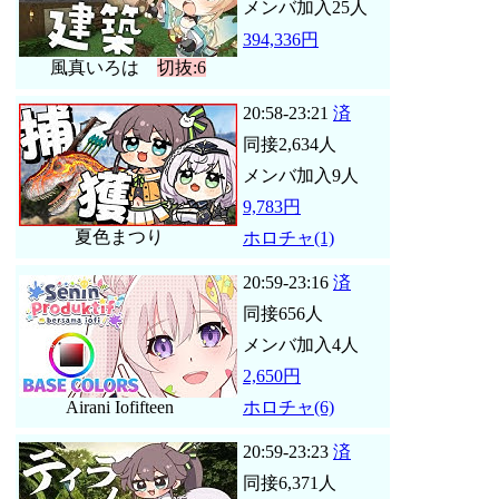
メンバ加入25人
394,336円
風真いろは
切抜:6
20:58-23:21
済
同接2,634人
メンバ加入9人
9,783円
夏色まつり
ホロチャ(1)
20:59-23:16
済
同接656人
メンバ加入4人
2,650円
Airani Iofifteen
ホロチャ(6)
20:59-23:23
済
同接6,371人