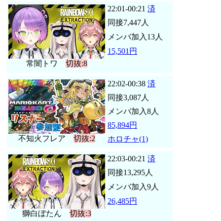
22:01-00:21
済
同接7,447人
メンバ加入13人
15,501円
常闇トワ
切抜:8
22:02-00:38
済
同接3,087人
メンバ加入8人
85,894円
不知火フレア
切抜:2
ホロチャ(1)
22:03-00:21
済
同接13,295人
メンバ加入9人
26,485円
獅白ぼたん
切抜:3