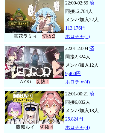
22:00-02:59
済
同接12,784人
メンバ加入22人
113,176円
雪花ラミィ
切抜:3
ホロチャ(1)
22:01-23:04
済
同接2,324人
メンバ加入12人
9,460円
AZKi
切抜:1
ホロチャ(4)
22:01-00:21
済
同接6,032人
メンバ加入18人
25,824円
鷹嶺ルイ
切抜:4
ホロチャ(4)