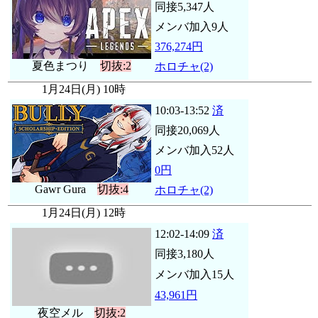
同接5,347人
メンバ加入9人
376,274円
夏色まつり
切抜:2
ホロチャ(2)
1月24日(月) 10時
10:03-13:52
済
同接20,069人
メンバ加入52人
0円
Gawr Gura
切抜:4
ホロチャ(2)
1月24日(月) 12時
12:02-14:09
済
同接3,180人
メンバ加入15人
43,961円
夜空メル
切抜:2