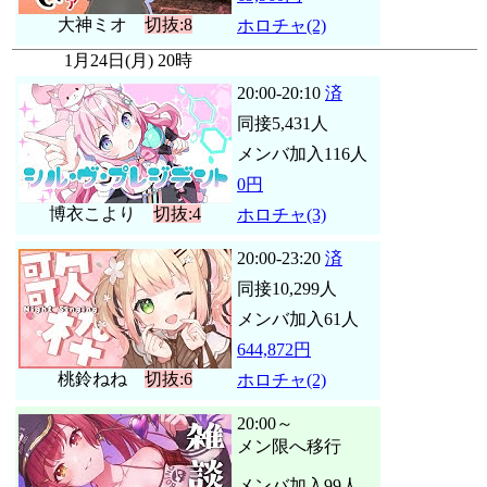
大神ミオ
切抜:8
ホロチャ(2)
1月24日(月) 20時
20:00-20:10
済
同接5,431人
メンバ加入116人
0円
博衣こより
切抜:4
ホロチャ(3)
20:00-23:20
済
同接10,299人
メンバ加入61人
644,872円
桃鈴ねね
切抜:6
ホロチャ(2)
20:00～
メン限へ移行
メンバ加入99人