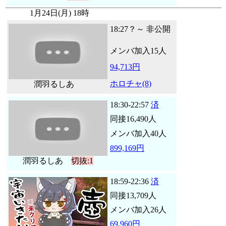
1月24日(月) 18時
18:27？～ 非公開
メンバ加入15人
94,713円
ホロチャ(8)
潤羽るしあ
18:30-22:57
済
同接16,490人
メンバ加入40人
899,169円
潤羽るしあ
切抜:1
18:59-22:36
済
同接13,709人
メンバ加入26人
69,960円