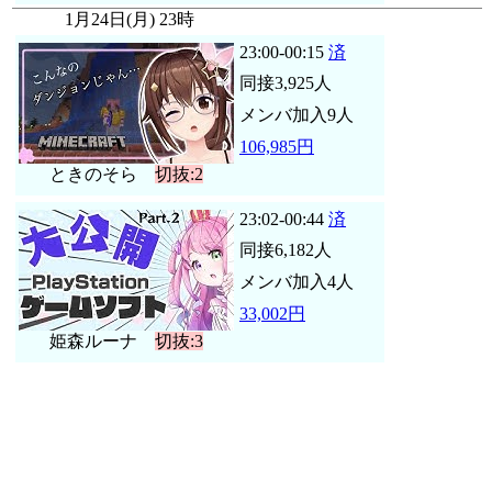
1月24日(月) 23時
23:00-00:15
済
同接3,925人
メンバ加入9人
106,985円
ときのそら
切抜:2
23:02-00:44
済
同接6,182人
メンバ加入4人
33,002円
姫森ルーナ
切抜:3