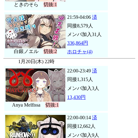
ときのそら
切抜:1
21:59-04:06
済
同接8,579人
メンバ加入31人
336,864円
白銀ノエル
切抜:2
ホロチャ(4)
1月20日(木) 22時
22:00-23:49
済
同接1,315人
メンバ加入3人
13,430円
Anya Melfissa
切抜:1
22:00-00:14
済
同接12,662人
メンバ加入9人