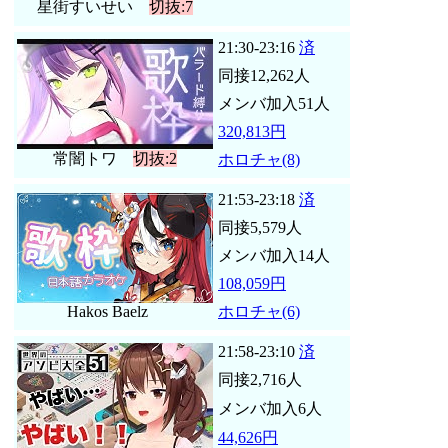
星街すいせい
切抜:7
21:30-23:16
済
同接12,262人
メンバ加入51人
320,813円
常闇トワ
切抜:2
ホロチャ(8)
21:53-23:18
済
同接5,579人
メンバ加入14人
108,059円
Hakos Baelz
ホロチャ(6)
21:58-23:10
済
同接2,716人
メンバ加入6人
44,626円