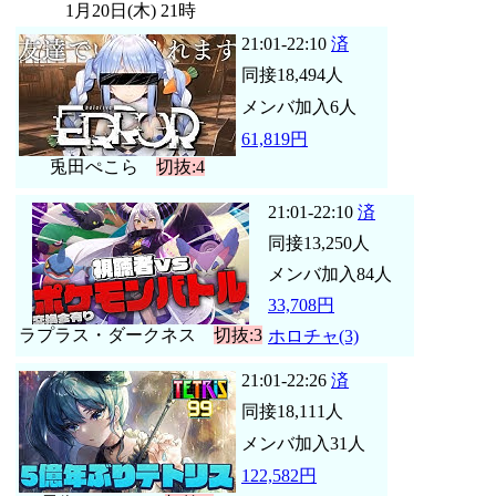
1月20日(木) 21時
21:01-22:10
済
同接18,494人
メンバ加入6人
61,819円
兎田ぺこら
切抜:4
21:01-22:10
済
同接13,250人
メンバ加入84人
33,708円
ラプラス・ダークネス
切抜:3
ホロチャ(3)
21:01-22:26
済
同接18,111人
メンバ加入31人
122,582円