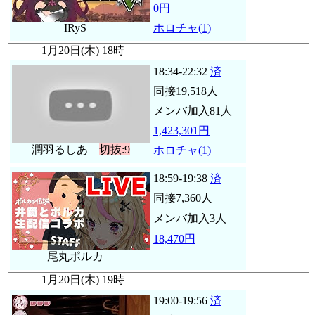
0円
IRyS
ホロチャ(1)
1月20日(木) 18時
18:34-22:32
済
同接19,518人
メンバ加入81人
1,423,301円
潤羽るしあ
切抜:9
ホロチャ(1)
18:59-19:38
済
同接7,360人
メンバ加入3人
18,470円
尾丸ポルカ
1月20日(木) 19時
19:00-19:56
済