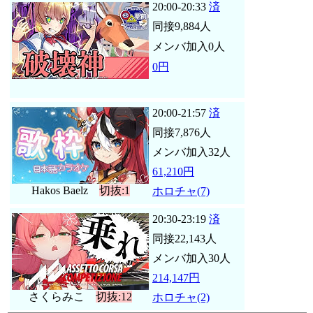
20:00-20:33
済
同接9,884人
メンバ加入0人
0円
20:00-21:57
済
同接7,876人
メンバ加入32人
61,210円
Hakos Baelz
切抜:1
ホロチャ(7)
20:30-23:19
済
同接22,143人
メンバ加入30人
214,147円
さくらみこ
切抜:12
ホロチャ(2)