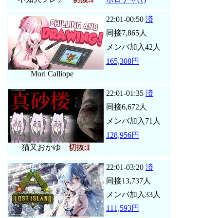
22:01-00:50
済
同接7,865人
メンバ加入42人
165,308円
Mori Calliope
22:01-01:35
済
同接6,672人
メンバ加入71人
128,956円
猫又おかゆ
切抜:1
22:01-03:20
済
同接13,737人
メンバ加入33人
111,593円