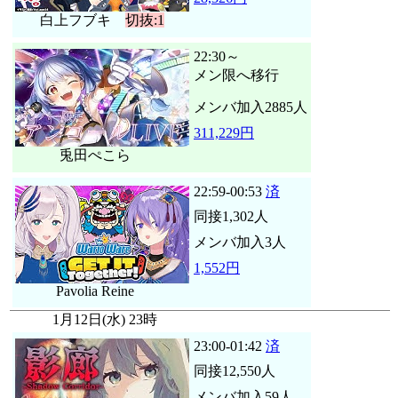
白上フブキ
切抜:1
22:30～
メン限へ移行
メンバ加入2885人
311,229円
兎田ぺこら
22:59-00:53
済
同接1,302人
メンバ加入3人
1,552円
Pavolia Reine
1月12日(水) 23時
23:00-01:42
済
同接12,550人
メンバ加入59人