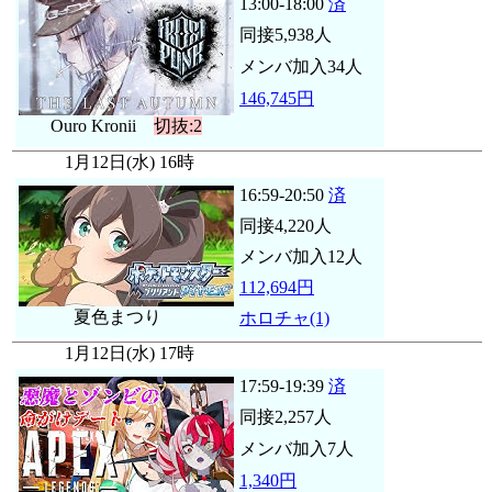
13:00-18:00
済
同接5,938人
メンバ加入34人
146,745円
Ouro Kronii
切抜:2
1月12日(水) 16時
16:59-20:50
済
同接4,220人
メンバ加入12人
112,694円
夏色まつり
ホロチャ(1)
1月12日(水) 17時
17:59-19:39
済
同接2,257人
メンバ加入7人
1,340円