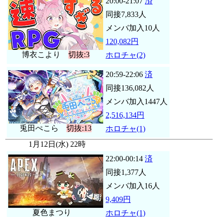
20:00-21:07
済
同接7,833人
メンバ加入10人
120,082円
博衣こより
切抜:3
ホロチャ(2)
20:59-22:06
済
同接136,082人
メンバ加入1447人
2,516,134円
兎田ぺこら
切抜:13
ホロチャ(1)
1月12日(水) 22時
22:00-00:14
済
同接1,377人
メンバ加入16人
9,409円
夏色まつり
ホロチャ(1)