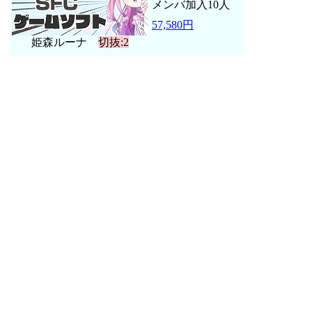
メンバ加入10人
57,580円
姫森ルーナ
切抜:2