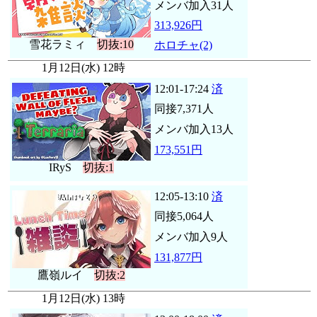
メンバ加入31人
313,926円
雪花ラミィ
切抜:10
ホロチャ(2)
1月12日(水) 12時
12:01-17:24
済
同接7,371人
メンバ加入13人
173,551円
IRyS
切抜:1
12:05-13:10
済
同接5,064人
メンバ加入9人
131,877円
鷹嶺ルイ
切抜:2
1月12日(水) 13時