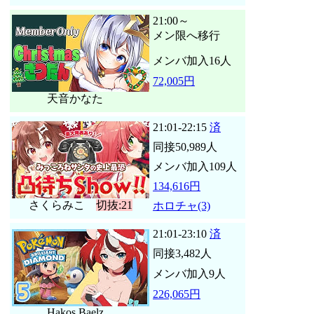
21:00～
メン限へ移行
メンバ加入16人
72,005円
天音かなた
21:01-22:15
済
同接50,989人
メンバ加入109人
134,616円
さくらみこ
切抜:21
ホロチャ(3)
21:01-23:10
済
同接3,482人
メンバ加入9人
226,065円
Hakos Baelz