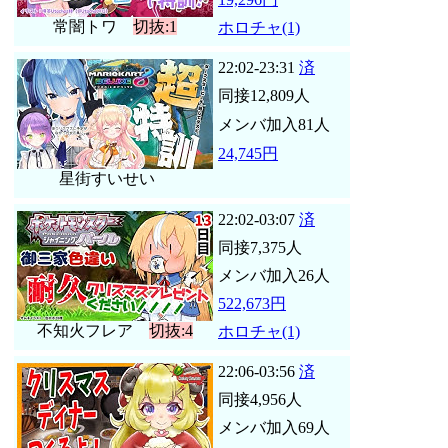
常闇トワ
切抜:1
ホロチャ(1)
22:02-23:31
済
同接12,809人
メンバ加入81人
24,745円
星街すいせい
22:02-03:07
済
同接7,375人
メンバ加入26人
522,673円
不知火フレア
切抜:4
ホロチャ(1)
22:06-03:56
済
同接4,956人
メンバ加入69人