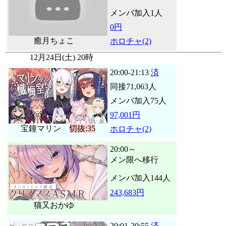
メンバ加入1人
0円
癒月ちょこ
ホロチャ(2)
12月24日(土) 20時
20:00-21:13
済
同接71,063人
メンバ加入75人
97,001円
宝鐘マリン
切抜:35
ホロチャ(2)
20:00～
メン限へ移行
メンバ加入144人
243,683円
猫又おかゆ
20:01-20:55
済