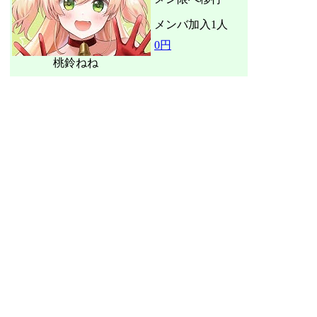
メンバ加入1人
0円
桃鈴ねね