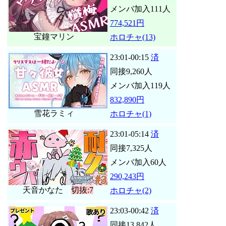
メンバ加入111人
774,521円
宝鐘マリン
ホロチャ(13)
23:01-00:15
済
同接9,260人
メンバ加入119人
832,890円
雪花ラミィ
ホロチャ(1)
23:01-05:14
済
同接7,325人
メンバ加入60人
290,243円
天音かなた
切抜:7
ホロチャ(2)
23:03-00:42
済
同接13,842人