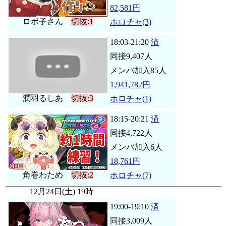
82,581円
ロボ子さん
切抜:1
ホロチャ(3)
18:03-21:20
済
同接9,407人
メンバ加入85人
1,941,782円
潤羽るしあ
切抜:3
ホロチャ(1)
18:15-20:21
済
同接4,722人
メンバ加入6人
18,761円
角巻わため
切抜:2
ホロチャ(7)
12月24日(土) 19時
19:00-19:10
済
同接3,009人