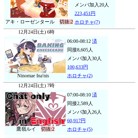
メンバ加入20人
223,451円
アキ・ローゼンタール
切抜:2
ホロチャ(7)
12月24日(土) 6時
06:00-08:12
済
同接8,605人
メンバ加入30人
100,633円
Ninomae Ina'nis
ホロチャ(2)
12月24日(土) 7時
07:00-08:10
済
同接2,589人
メンバ加入26人
60,917円
鷹嶺ルイ
切抜:2
ホロチャ(5)