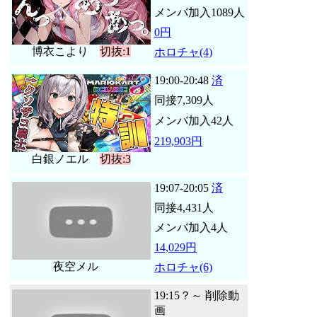
メンバ加入1089人
0円
博衣こより
切抜:1
ホロチャ(4)
19:00-20:48
済
同接7,309人
メンバ加入42人
219,903円
白銀ノエル
切抜:3
19:07-20:05
済
同接4,431人
メンバ加入4人
14,029円
夜空メル
ホロチャ(6)
19:15？～ 削除動
画