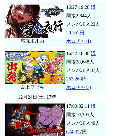
16:27-19:28
済
同接2,844人
メンバ加入22人
20,552円
尾丸ポルカ
ホロチャ(1)
16:42-18:48
済
同接28,648人
メンバ加入37人
253,263円
白上フブキ
ホロチャ(3)
12月24日(土) 17時
17:00-02:11
済
同接10,305人
メンバ加入49人
674,357円