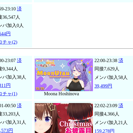
59-23:10
済
36,547人
ンバ加入0人
,644円
チャ(2)
00-23:07
済
22:00-23:38
済
9,344人
同接7,629人
ンバ加入38人
メンバ加入58人
,311円
39,499円
チャ(1)
Moona Hoshinova
01-00:50
済
22:02-23:09
済
33,203人
同接4,366人
ンバ加入31人
メンバ加入21人
4,573円
159,278円