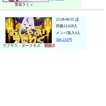
雪花ラミィ
23:28-00:35
済
同接22,628人
メンバ加入0人
569,231円
ラプラス・ダークネス
切抜:3