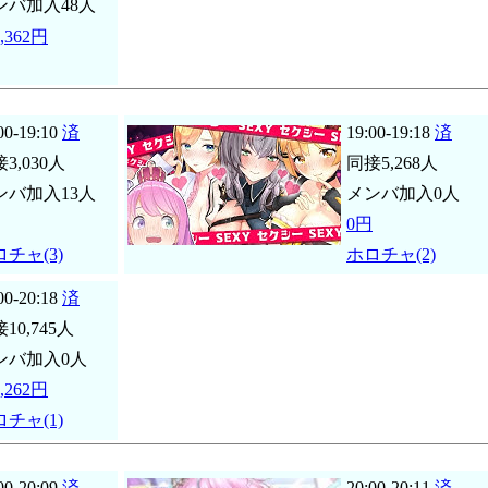
ンバ加入48人
2,362円
00-19:10
済
19:00-19:18
済
3,030人
同接5,268人
ンバ加入13人
メンバ加入0人
0円
チャ(3)
ホロチャ(2)
00-20:18
済
10,745人
ンバ加入0人
5,262円
チャ(1)
00-20:09
済
20:00-20:11
済