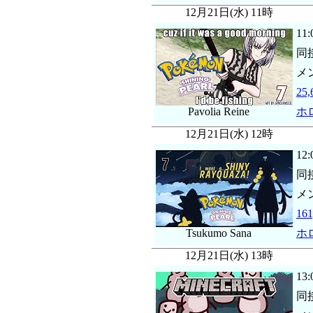
12月21日(水) 11時
11:
同接
メ
25
Pavolia Reine
ホロ
12月21日(水) 12時
12:
同接
メ
16
Tsukumo Sana
ホロ
12月21日(水) 13時
13:
同接