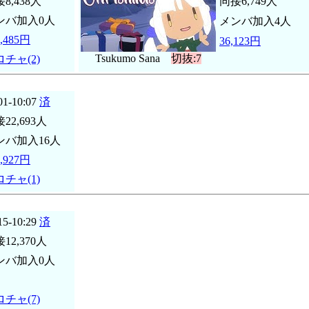
8,438人
同接6,749人
ンバ加入0人
メンバ加入4人
0,485円
36,123円
Tsukumo Sana
切抜:7
チャ(2)
01-10:07
済
22,693人
ンバ加入16人
4,927円
チャ(1)
15-10:29
済
12,370人
ンバ加入0人
チャ(7)