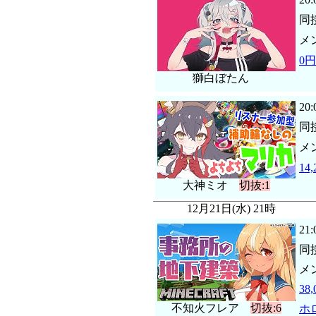
同接
メ
0円
獅白ぼたん
20:
同接
メ
14
大神ミオ
切抜:1
12月21日(水) 21時
21:
同接
メ
38
不知火フレア
切抜:6
ホロ