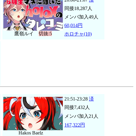
同接18,287人
メンバ加入49人
60,014円
鷹嶺ルイ
切抜:5
ホロチャ(10)
21:51-23:28
済
同接7,432人
メンバ加入21人
167,322円
Hakos Baelz