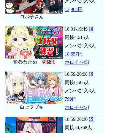
メンバ加入5人
13,964円
ロボ子さん
18:01-19:49
済
同接4,615人
メンバ加入3人
18,657円
角巻わため
切抜:1
ホロチャ(5)
18:59-20:08
済
同接6,505人
メンバ加入8人
799円
白上フブキ
ホロチャ(2)
18:59-20:20
済
同接20,368人