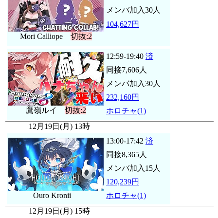
メンバ加入30人
104,627円
Mori Calliope
切抜:2
12:59-19:40
済
同接7,606人
メンバ加入30人
232,160円
鷹嶺ルイ
切抜:2
ホロチャ(1)
12月19日(月) 13時
13:00-17:42
済
同接8,365人
メンバ加入15人
120,239円
Ouro Kronii
ホロチャ(1)
12月19日(月) 15時