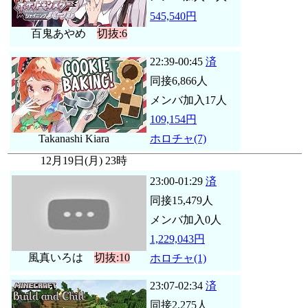
545,540円
百鬼あやめ
切抜:6
22:39-00:45
済
同接6,866人
メンバ加入17人
109,154円
Takanashi Kiara
ホロチャ(7)
12月19日(月) 23時
23:00-01:29
済
同接15,479人
メンバ加入0人
1,229,043円
風真いろは
切抜:10
ホロチャ(1)
23:07-02:34
済
同接2,275人