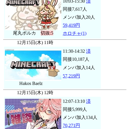
10:03-15:30
済
同接7,617人
メンバ加入20人
59,419円
尾丸ポルカ
切抜:5
ホロチャ(1)
12月15日(木) 11時
11:30-14:32
済
同接10,187人
メンバ加入14人
57,219円
Hakos Baelz
12月15日(木) 12時
12:07-13:10
済
同接5,999人
メンバ加入134人
70,271円