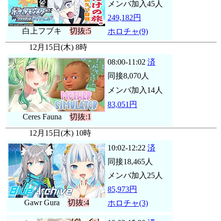
メンバ加入45人
249,182円
白上フブキ
切抜:5
ホロチャ(9)
12月15日(木) 8時
08:00-11:02
済
同接8,070人
メンバ加入14人
83,051円
Ceres Fauna
切抜:1
12月15日(木) 10時
10:02-12:22
済
同接18,465人
メンバ加入25人
85,973円
Gawr Gura
切抜:4
ホロチャ(3)