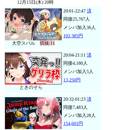
12月15日(木) 20時
20:01-22:47
済
同接25,767人
メンバ加入36人
102,385円
大空スバル
切抜:11
20:04-21:11
済
同接4,180人
メンバ加入5人
13,250円
ときのそら
20:32-01:23
済
同接7,483人
メンバ加入28人
154,601円