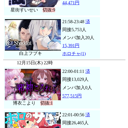
44,471円
星街すいせい
切抜:9
21:58-23:48
済
同接5,753人
メンバ加入20人
15,391円
白上フブキ
ホロチャ(1)
12月15日(木) 22時
22:00-01:11
済
同接13,029人
メンバ加入0人
577,515円
博衣こより
切抜:1
22:01-00:56
済
同接26,465人