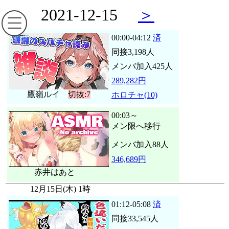
＜
2021-12-15
＞
00:00-04:12
済
同接3,198人
メンバ加入425人
289,282円
鷹嶺ルイ
切抜:7
ホロチャ(10)
00:03～
メン限へ移行
メンバ加入88人
346,689円
赤井はあと
12月15日(木) 1時
01:12-05:08
済
同接33,545人