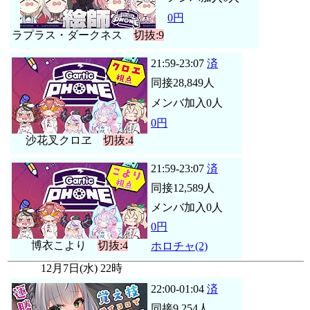
0円
ラプラス・ダークネス
切抜:9
21:59-23:07
済
同接28,849人
メンバ加入0人
0円
沙花叉クロヱ
切抜:4
21:59-23:07
済
同接12,589人
メンバ加入0人
0円
博衣こより
切抜:4
ホロチャ(2)
12月7日(水) 22時
22:00-01:04
済
同接9,254人