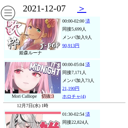
＜
2021-12-07
＞
00:00-02:00
済
同接5,699人
メンバ加入9人
90,913円
姫森ルーナ
00:00-05:04
済
同接7,171人
メンバ加入73人
21,190円
Mori Calliope
切抜:3
ホロチャ(4)
12月7日(水) 1時
01:30-02:54
済
同接22,824人