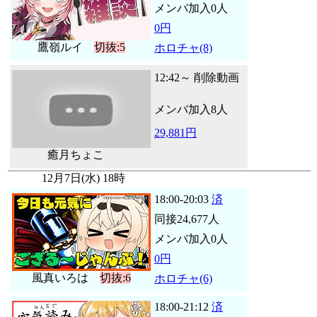
メンバ加入0人
0円
鷹嶺ルイ
切抜:5
ホロチャ(8)
12:42～ 削除動画
メンバ加入8人
29,881円
癒月ちょこ
12月7日(水) 18時
18:00-20:03
済
同接24,677人
メンバ加入0人
0円
風真いろは
切抜:6
ホロチャ(6)
18:00-21:12
済