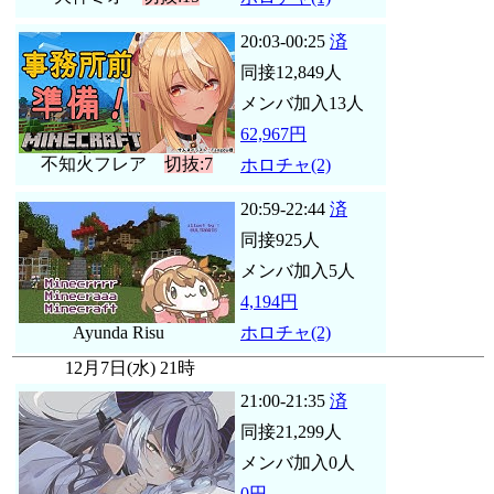
20:03-00:25
済
同接12,849人
メンバ加入13人
62,967円
不知火フレア
切抜:7
ホロチャ(2)
20:59-22:44
済
同接925人
メンバ加入5人
4,194円
Ayunda Risu
ホロチャ(2)
12月7日(水) 21時
21:00-21:35
済
同接21,299人
メンバ加入0人
0円