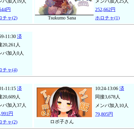
ンバ加入19人
メンバ加入25人
,544円
252,662円
チャ(2)
Tsukumo Sana
ホロチャ(1)
59-11:30
済
20,261人
ンバ加入0人
チャ(4)
01-11:15
済
10:24-13:06
済
20,609人
同接3,678人
ンバ加入37人
メンバ加入10人
4,991円
79,805円
ロボ子さん
チャ(2)