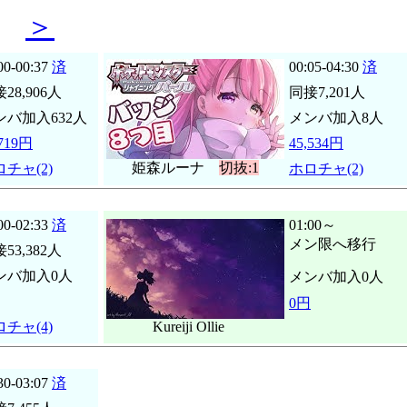
04
＞
00-00:37
済
00:05-04:30
済
28,906人
同接7,201人
ンバ加入632人
メンバ加入8人
,719円
45,534円
姫森ルーナ
切抜:1
チャ(2)
ホロチャ(2)
00-02:33
済
01:00～
メン限へ移行
53,382人
ンバ加入0人
メンバ加入0人
0円
チャ(4)
Kureiji Ollie
30-03:07
済