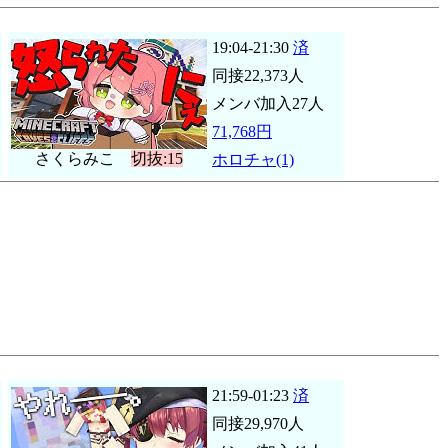
19:04-21:30
済
同接22,373人
メンバ加入27人
71,768円
さくらみこ
切抜:15
ホロチャ(1)
21:59-01:23
済
同接29,970人