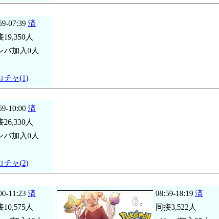
59-07:39
済
19,350人
ンバ加入0人
チャ(1)
59-10:00
済
26,330人
ンバ加入0人
チャ(2)
00-11:23
済
08:59-18:19
済
10,575人
同接3,522人