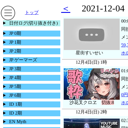
＜
2021-12-
トップ
00:
日付ログ(切り抜き付き)
同接
JP 0期
メ
JP 1期
59
JP 2期
星街すいせい
ホロ
JP ゲーマーズ
12月4日(日) 1時
JP 3期
01:
JP 4期
同接
JP 5期
メ
0円
JP 6期
沙花叉クロヱ
切抜:8
ホロ
ID 1期
12月4日(日) 2時
ID 2期
02:
EN Myth