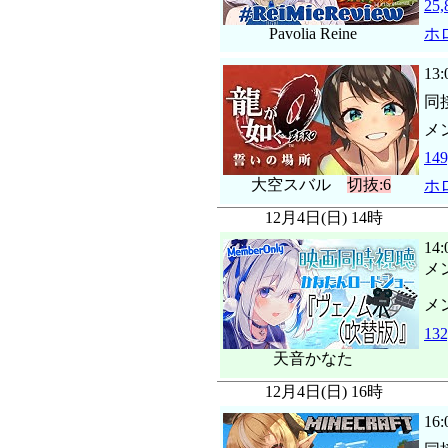
25
Pavolia Reine
ホロ
13:
同接
メ
14
大空スバル
切抜:6
ホロ
12月4日(日) 14時
14
メ
メ
13
天音かなた
12月4日(日) 16時
16: