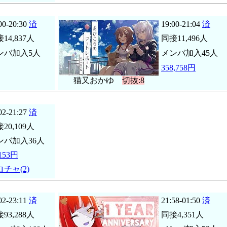
00-20:30
済
19:00-21:04
済
14,837人
同接11,496人
ンバ加入5人
メンバ加入45人
358,758円
猫又おかゆ
切抜:8
02-21:27
済
20,109人
ンバ加入36人
,153円
チャ(2)
02-23:11
済
21:58-01:50
済
93,288人
同接4,351人