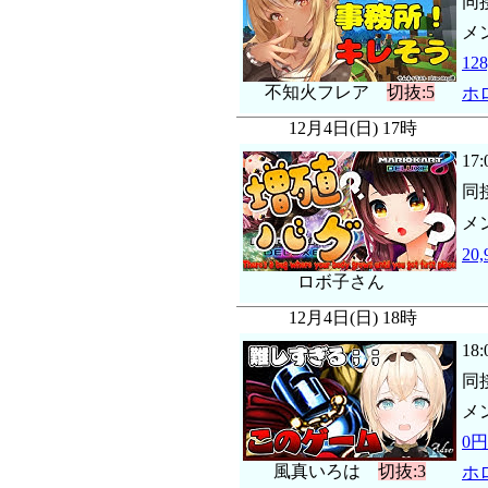
同接
メ
12
不知火フレア
切抜:5
ホロ
12月4日(日) 17時
17:
同接
メ
20
ロボ子さん
12月4日(日) 18時
18:
同接
メ
0円
風真いろは
切抜:3
ホロ