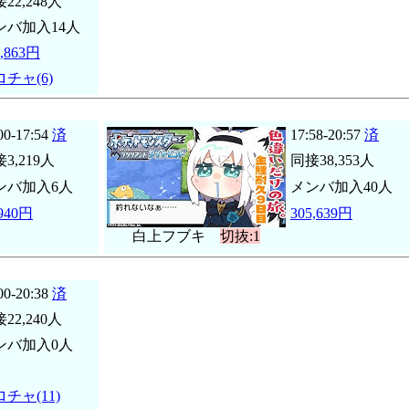
22,248人
ンバ加入14人
8,863円
チャ(6)
00-17:54
済
17:58-20:57
済
3,219人
同接38,353人
ンバ加入6人
メンバ加入40人
,940円
305,639円
白上フブキ
切抜:1
00-20:38
済
22,240人
ンバ加入0人
チャ(11)