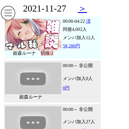
＜
2021-11-27
＞
00:00-04:22
済
同接4,002人
メンバ加入12人
58,286円
姫森ルーナ
切抜:2
00:00～ 非公開
メンバ加入0人
0円
姫森ルーナ
00:00～ 非公開
メンバ加入27人