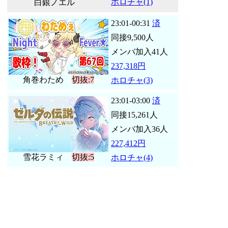
ホロチャ(1)
白銀ノエル
23:01-00:31
済
同接9,500人
メンバ加入41人
237,318円
角巻わため
切抜:7
ホロチャ(3)
23:01-03:00
済
同接15,261人
メンバ加入36人
227,412円
雪花ラミィ
切抜:5
ホロチャ(4)