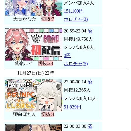
メンバ加入4人
151,100円
天音かなた
切抜:7
ホロチャ(3)
20:59-22:04
済
同接149,750人
メンバ加入0人
0円
鷹嶺ルイ
切抜:23
ホロチャ(5)
11月27日(日) 22時
22:00-00:14
済
同接12,365人
メンバ加入14人
51,839円
獅白ぼたん
切抜:4
22:00-03:30
済