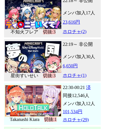
22:18～ 非公開
メンバ加入17人
23,616円
ホロチャ(2)
不知火フレア
切抜:3
22:19～ 非公開
メンバ加入30人
6,650円
ホロチャ(1)
星街すいせい
切抜:3
22:30-00:21
済
同接12,546人
メンバ加入12人
101,534円
Takanashi Kiara
切抜:1
ホロチャ(29)