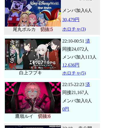
メンバ加入6人
30,479円
ホロチャ(3)
尾丸ポルカ
切抜:5
22:10-00:51
済
同接24,072人
メンバ加入113人
12,636円
白上フブキ
ホロチャ(5)
22:15-22:23
済
同接21,167人
メンバ加入0人
0円
鷹嶺ルイ
切抜:6