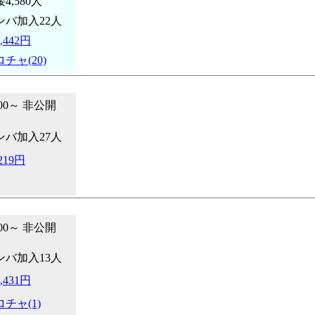
4,580人
ンバ加入22人
7,442円
チャ(20)
:00～ 非公開
ンバ加入27人
,219円
:00～ 非公開
ンバ加入13人
7,431円
チャ(1)