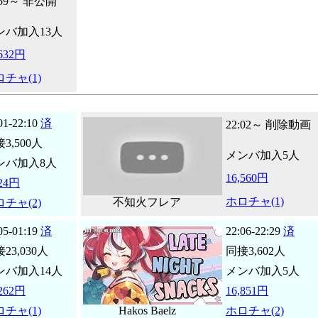
:59～ 非公開
ンバ加入13人
,632円
チャ(1)
01-22:10
済
22:02～ 削除動画
3,500人
メンバ加入5人
ンバ加入8人
16,560円
324円
ホロチャ(1)
不知火フレア
チャ(2)
05-01:19
済
22:06-22:29
済
23,030人
同接3,602人
ンバ加入14人
メンバ加入5人
,262円
16,851円
チャ(1)
Hakos Baelz
ホロチャ(2)