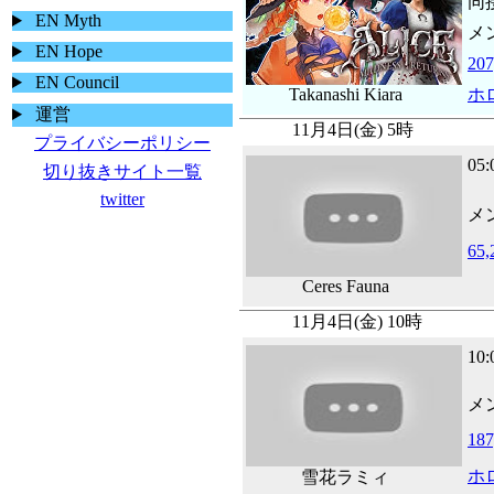
同接
EN Myth
メ
EN Hope
20
EN Council
Takanashi Kiara
ホロ
運営
11月4日(金) 5時
プライバシーポリシー
05
切り抜きサイト一覧
twitter
メ
65
Ceres Fauna
11月4日(金) 10時
10
メ
18
ホロ
雪花ラミィ