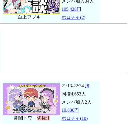
メンバ加入34人
105,428円
白上フブキ
ホロチャ(2)
21:13-22:34
済
同接4,653人
メンバ加入2人
10,836円
常闇トワ
切抜:1
ホロチャ(10)