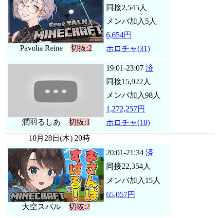
同接2,545人
メンバ加入5人
6,654円
Pavolia Reine
切抜:2
ホロチャ(31)
19:01-23:07
済
同接15,922人
メンバ加入98人
1,272,257円
潤羽るしあ
切抜:1
ホロチャ(10)
10月28日(木) 20時
20:01-21:34
済
同接22,354人
メンバ加入15人
65,057円
大空スバル
切抜:2