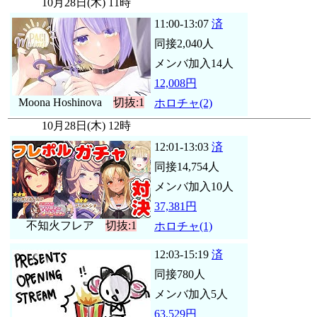
10月28日(木) 11時
11:00-13:07
済
同接2,040人
メンバ加入14人
12,008円
Moona Hoshinova
切抜:1
ホロチャ(2)
10月28日(木) 12時
12:01-13:03
済
同接14,754人
メンバ加入10人
37,381円
不知火フレア
切抜:1
ホロチャ(1)
12:03-15:19
済
同接780人
メンバ加入5人
63,529円