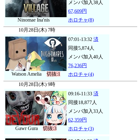
メンバ加入38人
67,609円
Ninomae Ina'nis
ホロチャ(8)
10月28日(木) 7時
07:01-13:32
済
同接5,874人
メンバ加入40人
76,236円
Watson Amelia
切抜:1
ホロチャ(4)
10月28日(木) 9時
09:16-11:33
済
同接18,877人
メンバ加入33人
62,359円
Gawr Gura
切抜:3
ホロチャ(3)