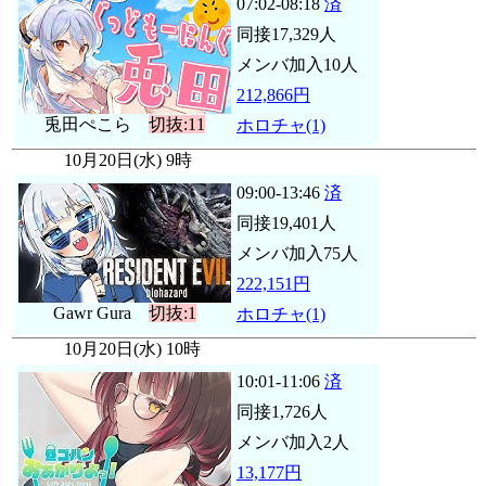
07:02-08:18
済
同接17,329人
メンバ加入10人
212,866円
兎田ぺこら
切抜:11
ホロチャ(1)
10月20日(水) 9時
09:00-13:46
済
同接19,401人
メンバ加入75人
222,151円
Gawr Gura
切抜:1
ホロチャ(1)
10月20日(水) 10時
10:01-11:06
済
同接1,726人
メンバ加入2人
13,177円