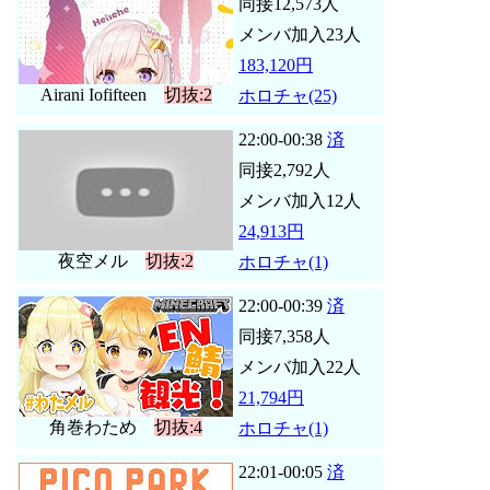
同接12,573人
メンバ加入23人
183,120円
Airani Iofifteen
切抜:2
ホロチャ(25)
22:00-00:38
済
同接2,792人
メンバ加入12人
24,913円
夜空メル
切抜:2
ホロチャ(1)
22:00-00:39
済
同接7,358人
メンバ加入22人
21,794円
角巻わため
切抜:4
ホロチャ(1)
22:01-00:05
済