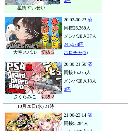
0円
星街すいせい
20:02-00:23
済
同接26,368人
メンバ加入37人
245,578円
大空スバル
切抜:5
ホロチャ(5)
20:30-21:50
済
同接16,275人
メンバ加入18人
0円
さくらみこ
切抜:2
10月20日(水) 21時
21:00-23:14
済
同接5,284人