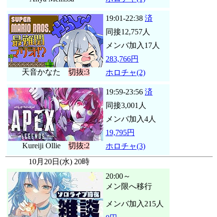
19:01-22:38
済
同接12,757人
メンバ加入17人
283,766円
天音かなた
切抜:3
ホロチャ(2)
19:59-23:56
済
同接3,001人
メンバ加入4人
19,795円
Kureiji Ollie
切抜:2
ホロチャ(3)
10月20日(水) 20時
20:00～
メン限へ移行
メンバ加入215人