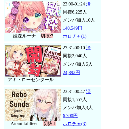
23:00-01:24
済
同接6,225人
メンバ加入10人
140,549円
姫森ルーナ
切抜:7
ホロチャ(1)
23:31-00:10
済
同接2,040人
メンバ加入5人
24,892円
アキ・ローゼンタール
23:31-00:47
済
同接1,557人
メンバ加入3人
6,390円
Airani Iofifteen
切抜:1
ホロチャ(3)