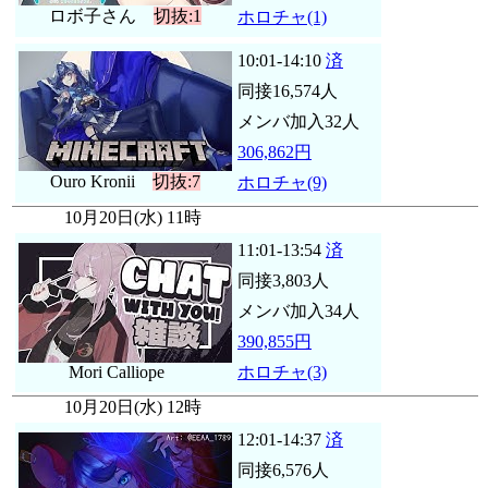
ロボ子さん
切抜:1
ホロチャ(1)
10:01-14:10
済
同接16,574人
メンバ加入32人
306,862円
Ouro Kronii
切抜:7
ホロチャ(9)
10月20日(水) 11時
11:01-13:54
済
同接3,803人
メンバ加入34人
390,855円
Mori Calliope
ホロチャ(3)
10月20日(水) 12時
12:01-14:37
済
同接6,576人