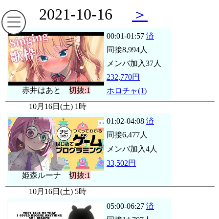
＜
2021-10-16
＞
00:01-01:57
済
同接8,994人
メンバ加入37人
232,770円
赤井はあと
切抜:1
ホロチャ(1)
10月16日(土) 1時
01:02-04:08
済
同接6,477人
メンバ加入4人
33,502円
姫森ルーナ
切抜:1
10月16日(土) 5時
05:00-06:27
済