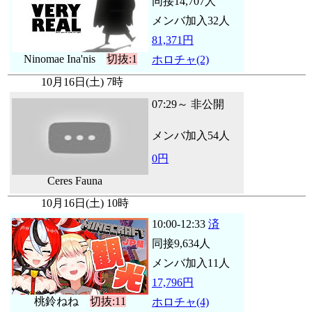
同接14,707人
メンバ加入32人
81,371円
Ninomae Ina'nis
切抜:1
ホロチャ(2)
10月16日(土) 7時
07:29～ 非公開
メンバ加入54人
0円
Ceres Fauna
10月16日(土) 10時
10:00-12:33
済
同接9,634人
メンバ加入11人
17,796円
桃鈴ねね
切抜:11
ホロチャ(4)