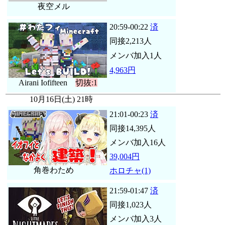
夜空メル
20:59-00:22
済
同接2,213人
メンバ加入1人
4,963円
Airani Iofifteen
切抜:1
10月16日(土) 21時
21:01-00:23
済
同接14,395人
メンバ加入16人
39,004円
角巻わため
ホロチャ(1)
21:59-01:47
済
同接1,023人
メンバ加入3人