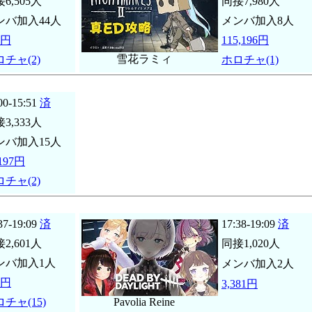
6,505人
同接7,980人
ンバ加入44人
メンバ加入8人
6円
115,196円
雪花ラミィ
チャ(2)
ホロチャ(1)
00-15:51
済
3,333人
ンバ加入15人
,197円
チャ(2)
37-19:09
済
17:38-19:09
済
2,601人
同接1,020人
ンバ加入1人
メンバ加入2人
9円
3,381円
チャ(15)
Pavolia Reine