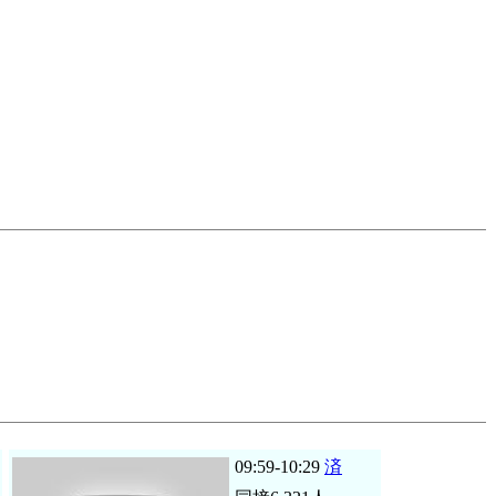
09:59-10:29
済