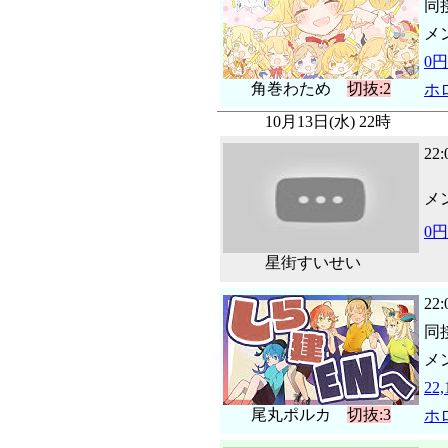
同接
メ
0円
角巻わため
切抜:2
ホロ
10月13日(水) 22時
22
メ
0円
星街すいせい
22:
同接
メ
22
尾丸ポルカ
切抜:3
ホロ