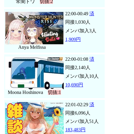
常闇トワ
切抜:2
22:00-00:49
済
同接1,030人
メンバ加入3人
1,909円
Anya Melfissa
22:00-01:08
済
同接2,140人
メンバ加入10人
10,690円
Moona Hoshinova
切抜:1
22:01-02:29
済
同接6,096人
メンバ加入51人
183,483円