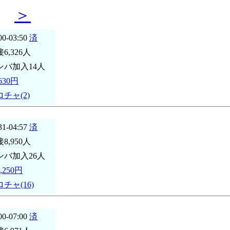
24
＞
00-03:50
済
6,326人
ンバ加入14人
,630円
チャ(2)
31-04:57
済
8,950人
ンバ加入26人
9,250円
チャ(16)
00-07:00
済