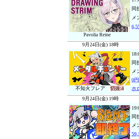
同接
メ
6,
Pavolia Reine
9月24日(金) 18時
18:
同接
メ
0円
不知火フレア
切抜:4
ホロ
9月24日(金) 19時
19:
同接
メ
59