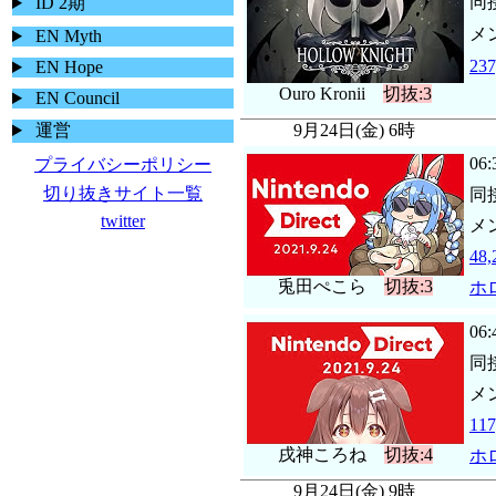
同接
ID 2期
メ
EN Myth
23
EN Hope
Ouro Kronii
切抜:3
EN Council
運営
9月24日(金) 6時
06:
プライバシーポリシー
切り抜きサイト一覧
同接
twitter
メ
48
兎田ぺこら
切抜:3
ホロ
06:
同接
メ
11
戌神ころね
切抜:4
ホロ
9月24日(金) 9時