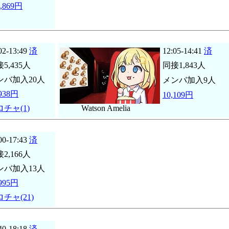
6,869円
02-13:49
済
12:05-14:41
済
5,435人
同接1,843人
ンバ加入20人
メンバ加入9人
,938円
10,109円
チャ(1)
Watson Amelia
00-17:43
済
2,166人
ンバ加入13人
,995円
チャ(21)
40-18:18
済