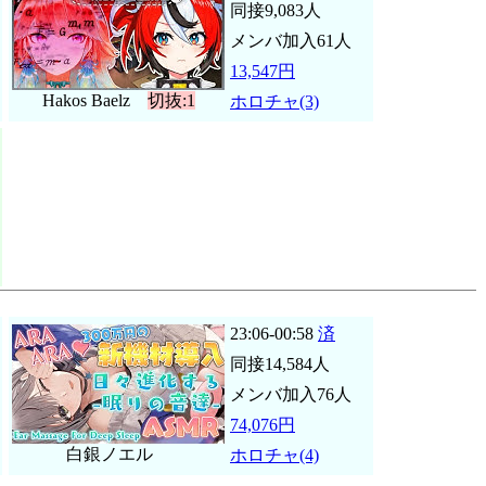
同接9,083人
メンバ加入61人
13,547円
Hakos Baelz
切抜:1
ホロチャ(3)
23:06-00:58
済
同接14,584人
メンバ加入76人
74,076円
白銀ノエル
ホロチャ(4)