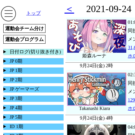
＜
2021-09-
トップ
01:
運動会チーム分け
同接
メ
運動会プログラム
31
日付ログ(切り抜き付き)
姫森ルーナ
ホロ
JP 0期
9月24日(金) 2時
JP 1期
02:
JP 2期
同接
JP ゲーマーズ
メ
JP 3期
12
JP 4期
Takanashi Kiara
ホロ
JP 5期
9月24日(金) 4時
ID 1期
04: