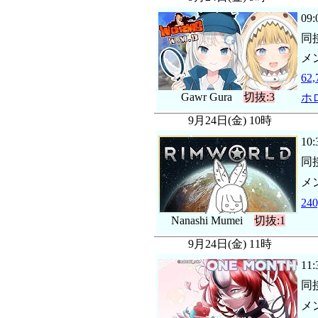
09:
同接
メ
62
Gawr Gura
切抜:3
ホロ
9月24日(金) 10時
10:
同接
メ
24
Nanashi Mumei
切抜:1
9月24日(金) 11時
11:
同接
メ