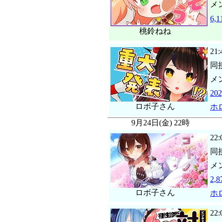
メ
6,
桃鈴ねね
21:
同接
メ
20
ロボ子さん
ホロ
9月24日(金) 22時
22:
同接
メ
2,
ロボ子さん
ホロ
22: