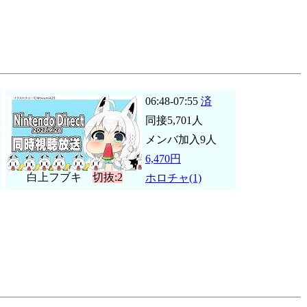
06:48-07:55
済
同接5,701人
メンバ加入9人
6,470円
白上フブキ
切抜:2
ホロチャ(1)