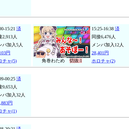
00-15:21
済
15:25-16:38
済
2,913人
同接6,476人
ンバ加入5人
メンバ加入12人
,103円
28,401円
角巻わため
切抜:1
チャ(5)
ホロチャ(2)
09-00:25
済
9,653人
ンバ加入32人
3,883円
チャ(1)
28-20:21
済