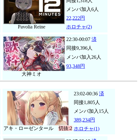
同接1,318人
メンバ加入6人
22,222円
Pavolia Reine
ホロチャ(2)
22:30-00:07
済
同接9,396人
メンバ加入26人
93,348円
大神ミオ
23:02-00:36
済
同接1,805人
メンバ加入15人
389,234円
アキ・ローゼンタール
切抜:2
ホロチャ(1)