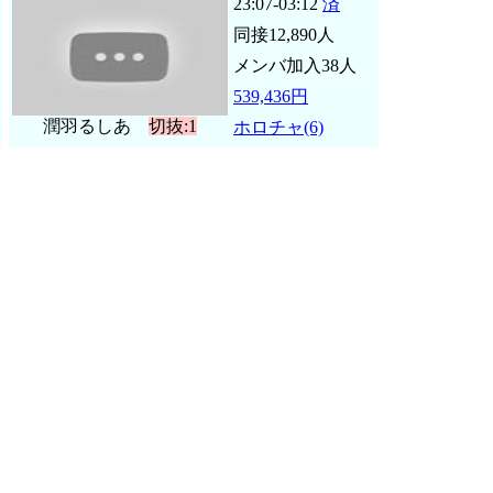
23:07-03:12
済
同接12,890人
メンバ加入38人
539,436円
潤羽るしあ
切抜:1
ホロチャ(6)