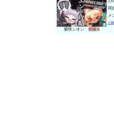
23:
同接
メ
13
紫咲シオン
切抜:6