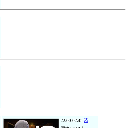
22:00-02:45
済