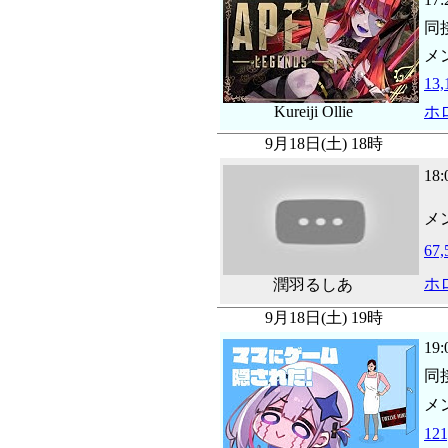
同接
メ
13
Kureiji Ollie
ホロ
9月18日(土) 18時
18
メ
67
ホロ
潤羽るしあ
9月18日(土) 19時
19:
同接
メ
12