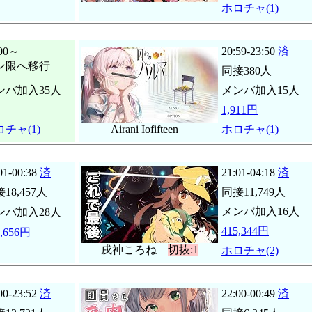
ホロチャ(1)
:00～
20:59-23:50
済
ン限へ移行
同接380人
ンバ加入35人
メンバ加入15人
1,911円
チャ(1)
Airani Iofifteen
ホロチャ(1)
01-00:38
済
21:01-04:18
済
18,457人
同接11,749人
メンバ加入16人
ンバ加入28人
415,344円
0,656円
戌神ころね
切抜:1
ホロチャ(2)
00-23:52
済
22:00-00:49
済