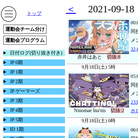
＜
2021-09-
トップ
00:
運動会チーム分け
同接
運動会プログラム
メ
32
日付ログ(切り抜き付き)
赤井はあと
切抜:8
JP 0期
9月18日(土) 5時
JP 1期
05:
JP 2期
同接
JP ゲーマーズ
メ
JP 3期
23
JP 4期
Ninomae Ina'nis
切抜:2
ホロ
JP 5期
9月18日(土) 6時
ID 1期
06: