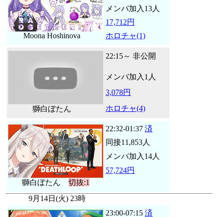
メンバ加入13人
17,712円
Moona Hoshinova
ホロチャ(1)
22:15～ 非公開
メンバ加入1人
3,078円
ホロチャ(4)
獅白ぼたん
22:32-01:37
済
同接11,853人
メンバ加入14人
57,724円
獅白ぼたん
切抜:1
9月14日(火) 23時
23:00-07:15
済