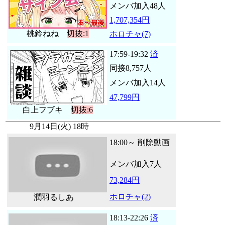
メンバ加入48人
1,707,354円
桃鈴ねね
切抜:1
ホロチャ(7)
17:59-19:32
済
同接8,757人
メンバ加入14人
47,799円
白上フブキ
切抜:6
9月14日(火) 18時
18:00～ 削除動画
メンバ加入7人
73,284円
ホロチャ(2)
潤羽るしあ
18:13-22:26
済