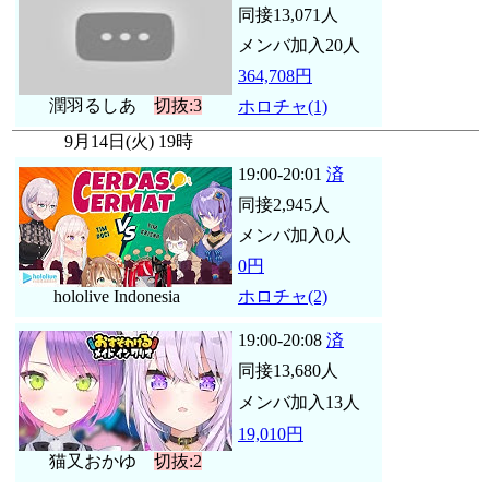
同接13,071人
メンバ加入20人
364,708円
潤羽るしあ
切抜:3
ホロチャ(1)
9月14日(火) 19時
19:00-20:01
済
同接2,945人
メンバ加入0人
0円
hololive Indonesia
ホロチャ(2)
19:00-20:08
済
同接13,680人
メンバ加入13人
19,010円
猫又おかゆ
切抜:2