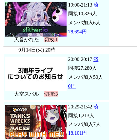
19:00-21:13
済
同接10,826人
メンバ加入6人
78,694円
天音かなた
切抜:1
9月14日(火) 20時
20:00-20:17
済
同接27,280人
メンバ加入50人
0円
大空スバル
切抜:3
20:29-21:42
済
同接1,213人
メンバ加入7人
18,101円