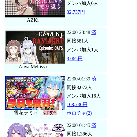
メンバ加入6人
32,737円
AZKi
22:00-23:48
済
同接581人
メンバ加入1人
9,065円
Anya Melfissa
22:00-01:39
済
同接8,072人
メンバ加入16人
168,736円
雪花ラミィ
切抜:5
ホロチャ(2)
22:00-01:45
済
同接1,386人