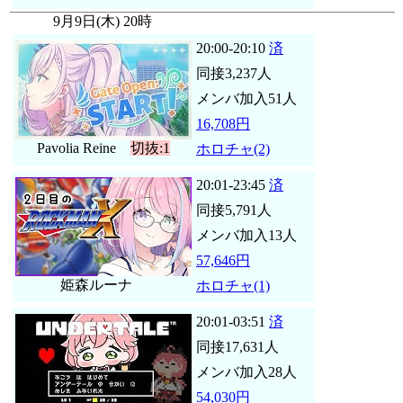
9月9日(木) 20時
20:00-20:10
済
同接3,237人
メンバ加入51人
16,708円
Pavolia Reine
切抜:1
ホロチャ(2)
20:01-23:45
済
同接5,791人
メンバ加入13人
57,646円
姫森ルーナ
ホロチャ(1)
20:01-03:51
済
同接17,631人
メンバ加入28人
54,030円