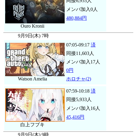
同接6,953人
メンバ加入0人
480,884円
Ouro Kronii
9月9日(木) 7時
07:05-09:17
済
同接11,603人
メンバ加入17人
0円
Watson Amelia
ホロチャ(2)
07:59-10:18
済
同接5,933人
メンバ加入16人
45,416円
白上フブキ
9月9日(木) 9時