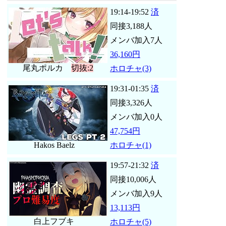
19:14-19:52
済
同接3,188人
メンバ加入7人
36,160円
尾丸ポルカ
切抜:2
ホロチャ(3)
19:31-01:35
済
同接3,326人
メンバ加入0人
47,754円
Hakos Baelz
ホロチャ(1)
19:57-21:32
済
同接10,006人
メンバ加入9人
13,113円
白上フブキ
ホロチャ(5)