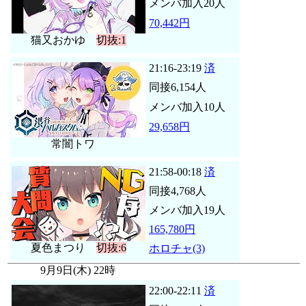
メンバ加入20人
70,442円
猫又おかゆ
切抜:1
21:16-23:19
済
同接6,154人
メンバ加入10人
29,658円
常闇トワ
21:58-00:18
済
同接4,768人
メンバ加入19人
165,780円
夏色まつり
切抜:6
ホロチャ(3)
9月9日(木) 22時
22:00-22:11
済