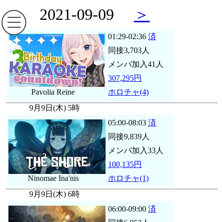
＜
2021-09-09
＞
01:29-02:36
済
同接3,703人
メンバ加入41人
307,295円
Pavolia Reine
ホロチャ(4)
9月9日(木) 5時
05:00-08:03
済
同接9,839人
メンバ加入33人
100,135円
Ninomae Ina'nis
ホロチャ(1)
9月9日(木) 6時
06:00-09:00
済