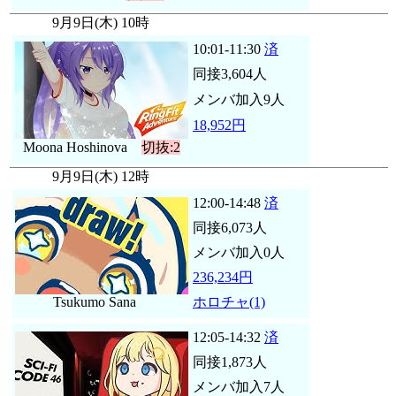
9月9日(木) 10時
10:01-11:30
済
同接3,604人
メンバ加入9人
18,952円
Moona Hoshinova
切抜:2
9月9日(木) 12時
12:00-14:48
済
同接6,073人
メンバ加入0人
236,234円
Tsukumo Sana
ホロチャ(1)
12:05-14:32
済
同接1,873人
メンバ加入7人