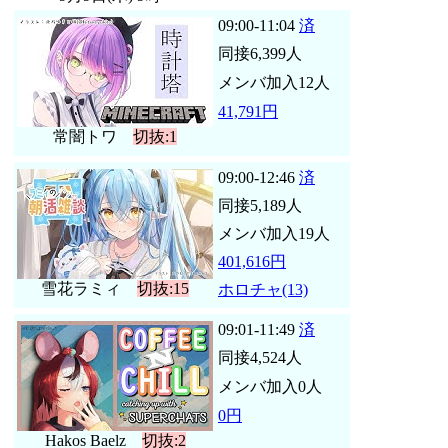
09:00-11:04
済
同接6,399人
メンバ加入12人
41,791円
常闇トワ
切抜:1
09:00-12:46
済
同接5,189人
メンバ加入19人
401,616円
雪花ラミィ
切抜:15
ホロチャ(13)
09:01-11:49
済
同接4,524人
メンバ加入0人
0円
Hakos Baelz
切抜:2