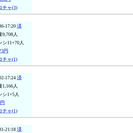
チャ(3)
36-17:20
済
9,708人
シ11+70人
773円
チャ(1)
02-17:24
済
1,166人
ンシ1+5人
9円
チャ(1)
31-21:18
済