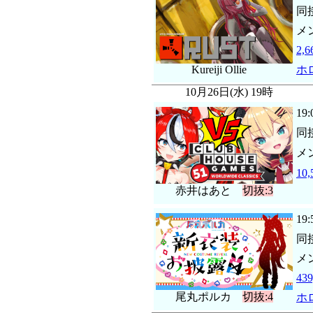
同接
メ
2,
Kureiji Ollie
ホロ
10月26日(水) 19時
19:
同接
メ
10
赤井はあと
切抜:3
19:
同接
メン
43
尾丸ポルカ
切抜:4
ホロ