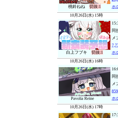
桃鈴ねね
切抜:1
ホロ
10月26日(水) 15時
15:
同接
メン
7,
白上フブキ
切抜:1
ホロ
10月26日(水) 16時
16:
同接
メ
85
Pavolia Reine
ホロ
10月26日(水) 17時
17: