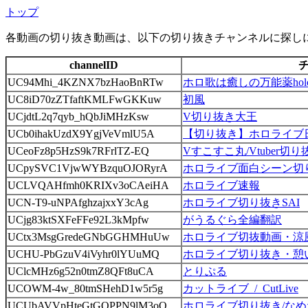
トップ
各動画の切り抜き動画は、以下の切り抜きチャンネルに探し
channelID
UC94Mhi_4KZNX7bzHaoBnRTw
ホロ歌は癒しの万能薬hololi
UC8iD70zZTfaftKMLFwGKKuw
初風
UCjdtL2q7qyb_hQbJiMHzKsw
V切り抜き大王
UCb0ihakUzdX9YgjVeVmlU5A
【切り抜き】ホロライブ
UCeoFz8p5HzS9k7RFrlTZ-EQ
Vすこすこ丸/Vtuber切
UCpySVC1VjwWYBzquOJORyrA
ホロライブ面白シーン切
UCLVQAHfmh0KRIXv3oCAeiHA
ホロライブ速報
UCN-T9-uNPAfghzajxxY3cAg
ホロライブ切り抜きSAI
UCjg83ktSXFeFFe92L3kMpfw
がうるぐら全編翻訳
UCtx3MsgGredeGNbGGHMHuUw
ホロライブ切抜動画・涼
UCHU-PbGzuV4iVyhr0lYUuMQ
ホロライブ切り抜き・憩
UClcMHz6g52n0tmZ8QFt8uCA
とりぷる
UCOWM-4w_80tmSHehD1w5r5g
カットライブ_/_CutLive
UCUbAVVpHteGtGQPPN9lM3oQ
ホロライブ切り抜き/なめ