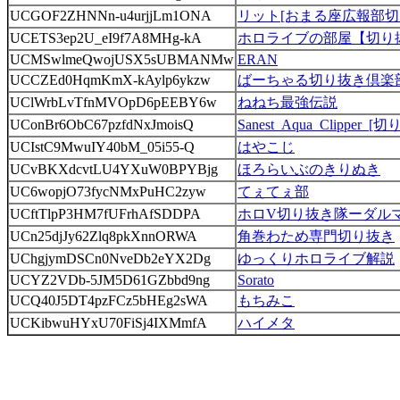
UCGOF2ZHNNn-u4urjjLm1ONA
リット[おまる座広報部切
UCETS3ep2U_eI9f7A8MHg-kA
ホロライブの部屋【切り抜
UCMSwlmeQwojUSX5sUBMANMw
ERAN
UCCZEd0HqmKmX-kAylp6ykzw
ばーちゃる切り抜き倶楽
UClWrbLvTfnMVOpD6pEEBY6w
ねねち最強伝説
UConBr6ObC67pzfdNxJmoisQ
Sanest_Aqua_Clipper_[
UCIstC9MwuIY40bM_05i55-Q
はやこじ
UCvBKXdcvtLU4YXuW0BPYBjg
ほろらいぶのきりぬき
UC6wopjO73fycNMxPuHC2zyw
てぇてぇ部
UCftTlpP3HM7fUFrhAfSDDPA
ホロV切り抜き隊ーダル
UCn25djJy62Zlq8pkXnnORWA
角巻わため専門切り抜き
UChgjymDSCn0NveDb2eYX2Dg
ゆっくりホロライブ解説
UCYZ2VDb-5JM5D61GZbbd9ng
Sorato
UCQ40J5DT4pzFCz5bHEg2sWA
もちみこ
UCKibwuHYxU70FiSj4IXMmfA
ハイメタ