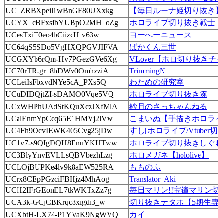
UC_ZRBXpeil1wBnGF80UXxkg
【毎日ルーナ姫切り抜き
UCYX_cBFxsfbYUBpO2MH_oZg
ホロライブ切り抜き戦士
UCesTxiT0eo4bCiizcH-v63w
ヨーへーニュース
UC64qS5SDo5VgHXQPGVJIFVA
ばかくん三世
UCGXYb6rQm-Hv7PGezGVe6Xg
VLover【ホロ切り抜き
UC70rTR-gr_8bDWv0OmhzziA
TrimmingN
UCLeiIsFbxvdNYe5cA_PXs5Q
わための研究室
UCuDIDQjtZI-sDAMO0Vqe5VQ
ホロライブ切り抜き隊
UCxWHPhUAdStKQuXczJXfMlA
紗月のさっちゃんねる
UCalEnmYpCcq65E1HMVj2lVw
こまいぬ【手描きホロラ
UC4Fh9OcvIEWK405Cvg25jDw
すし[ホロライブ/Vtuber
UC1v7-s9QIgDQH8EnuYKHTww
ホロライブ切り抜きしぐ
UC3BlyYnvEVLLsQBVbezhLzg
ホロメガネ【hololive】
UCLOjBUPKe4lv9k8aEW525RA
もものふ
UCrx8CEpPGzciFBHjz4MhAog
Translator_Aki
UCH2IFrGEonEL7tkWKTxZz7g
毎日マリン!!宝鐘マリン
UCA3k-GCjCBKrqc8xigdi3_w
切り抜きテタホ【5期生
UCXbtH-LX74-P1YVaK9NgWVQ
カイ