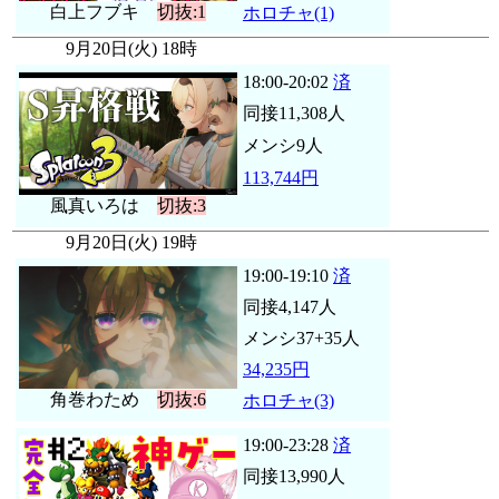
白上フブキ
切抜:1
ホロチャ(1)
9月20日(火) 18時
18:00-20:02
済
同接11,308人
メンシ9人
113,744円
風真いろは
切抜:3
9月20日(火) 19時
19:00-19:10
済
同接4,147人
メンシ37+35人
34,235円
角巻わため
切抜:6
ホロチャ(3)
19:00-23:28
済
同接13,990人