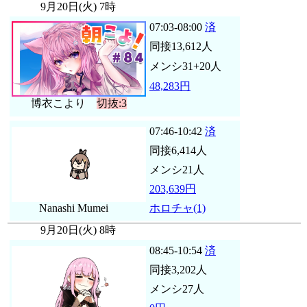
9月20日(火) 7時
07:03-08:00
済
同接13,612人
メンシ31+20人
48,283円
博衣こより
切抜:3
07:46-10:42
済
同接6,414人
メンシ21人
203,639円
Nanashi Mumei
ホロチャ(1)
9月20日(火) 8時
08:45-10:54
済
同接3,202人
メンシ27人