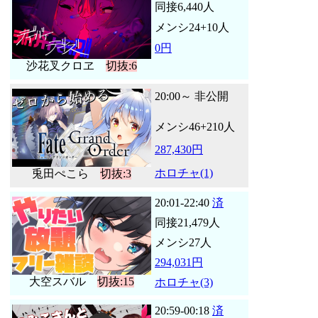
同接6,440人
メンシ24+10人
0円
沙花叉クロヱ
切抜:6
20:00～ 非公開
メンシ46+210人
287,430円
ホロチャ(1)
兎田ぺこら
切抜:3
20:01-22:40
済
同接21,479人
メンシ27人
294,031円
大空スバル
切抜:15
ホロチャ(3)
20:59-00:18
済