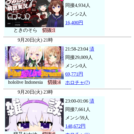
同接4,934人
メンシ2人
16,400円
ときのそら
切抜:1
9月20日(火) 21時
21:58-23:04
済
同接29,009人
メンシ0人
69,771円
hololive Indonesia
切抜:4
ホロチャ(7)
9月20日(火) 23時
23:00-01:06
済
同接7,661人
メンシ59人
148,672円