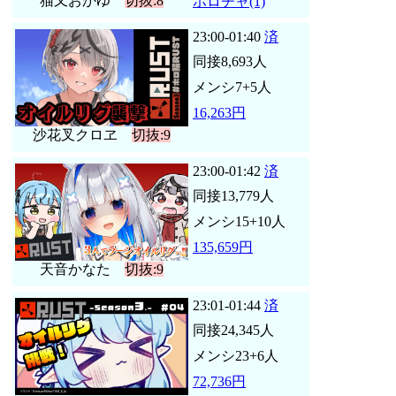
猫又おかゆ
切抜:8
ホロチャ(1)
23:00-01:40
済
同接8,693人
メンシ7+5人
16,263円
沙花叉クロヱ
切抜:9
23:00-01:42
済
同接13,779人
メンシ15+10人
135,659円
天音かなた
切抜:9
23:01-01:44
済
同接24,345人
メンシ23+6人
72,736円