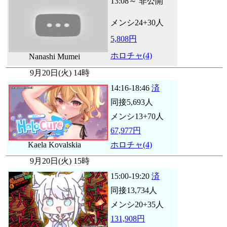
13:08～ 非公開
メンシ24+30人
5,808円
ホロチャ(4)
Nanashi Mumei
9月20日(火) 14時
14:16-18:46
済
同接5,693人
メンシ13+70人
67,977円
Kaela Kovalskia
ホロチャ(4)
9月20日(火) 15時
15:00-19:20
済
同接13,734人
メンシ20+35人
131,908円