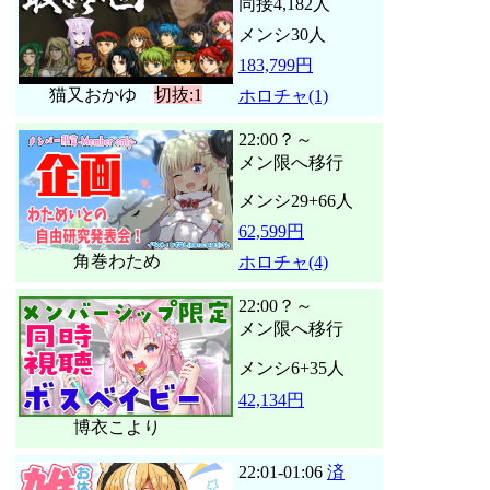
同接4,182人
メンシ30人
183,799円
猫又おかゆ
切抜:1
ホロチャ(1)
22:00？～
メン限へ移行
メンシ29+66人
62,599円
角巻わため
ホロチャ(4)
22:00？～
メン限へ移行
メンシ6+35人
42,134円
博衣こより
22:01-01:06
済