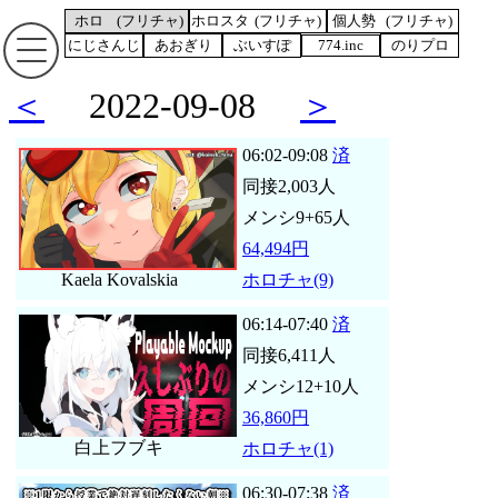
ホロ
(フリチャ)
ホロスタ
(フリチャ)
個人勢
(フリチャ)
にじさんじ
あおぎり
ぶいすぽ
774.inc
のりプロ
＜
2022-09-08
＞
06:02-09:08
済
同接2,003人
メンシ9+65人
64,494円
Kaela Kovalskia
ホロチャ(9)
06:14-07:40
済
同接6,411人
メンシ12+10人
36,860円
白上フブキ
ホロチャ(1)
06:30-07:38
済