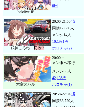
0円
hololive JP
20:00-21:56
済
同接17,686人
メンシ14人
102,931円
戌神ころね
切抜:2
ホロチャ(2)
20:00～
メン限へ移行
メンシ65人
42,136円
大空スバル
ホロチャ(1)
20:58-22:04
済
同接83,720人