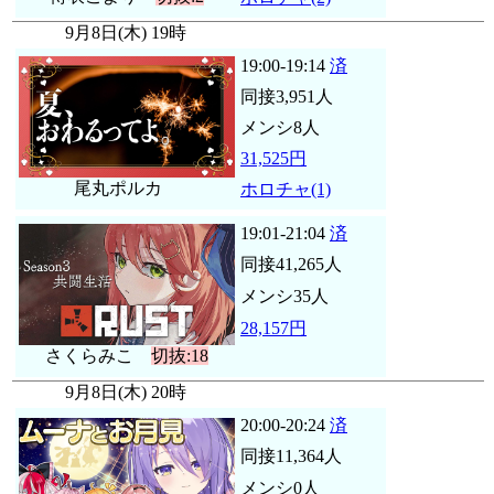
9月8日(木) 19時
19:00-19:14
済
同接3,951人
メンシ8人
31,525円
尾丸ポルカ
ホロチャ(1)
19:01-21:04
済
同接41,265人
メンシ35人
28,157円
さくらみこ
切抜:18
9月8日(木) 20時
20:00-20:24
済
同接11,364人
メンシ0人