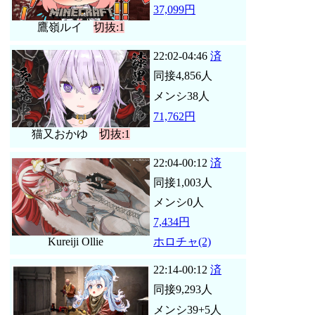
37,099円
鷹嶺ルイ
切抜:1
22:02-04:46
済
同接4,856人
メンシ38人
71,762円
猫又おかゆ
切抜:1
22:04-00:12
済
同接1,003人
メンシ0人
7,434円
Kureiji Ollie
ホロチャ(2)
22:14-00:12
済
同接9,293人
メンシ39+5人