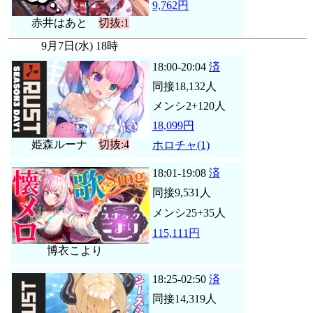
9,762円
赤井はあと
切抜:1
9月7日(水) 18時
18:00-20:04
済
同接18,132人
メンシ2+120人
18,099円
姫森ルーナ
切抜:4
ホロチャ(1)
18:01-19:08
済
同接9,531人
メンシ25+35人
115,111円
博衣こより
18:25-02:50
済
同接14,319人