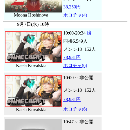
38,250円
Moona Hoshinova
ホロチャ(4)
9月7日(水) 10時
10:00-20:34
済
同接6,549人
メンシ18+152人
78,931円
Kaela Kovalskia
ホロチャ(6)
10:00～ 非公開
メンシ18+152人
78,931円
ホロチャ(6)
Kaela Kovalskia
10:47～ 非公開