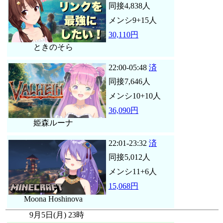
同接4,838人
メンシ9+15人
30,110円
ときのそら
22:00-05:48
済
同接7,646人
メンシ10+10人
36,090円
姫森ルーナ
22:01-23:32
済
同接5,012人
メンシ11+6人
15,068円
Moona Hoshinova
9月5日(月) 23時