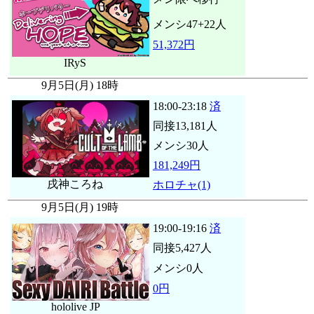
メンシ47+22人
51,372円
IRyS
9月5日(月) 18時
18:00-23:18
済
同接13,181人
メンシ30人
181,249円
戌神ころね
ホロチャ(1)
9月5日(月) 19時
19:00-19:16
済
同接5,427人
メンシ0人
0円
hololive JP