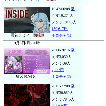
19:42-00:08
済
同接19,274人
メンシ104+5人
159,617円
雪花ラミィ
切抜:8
ホロチャ(1)
9月5日(月) 20時
20:00-20:16
済
同接3,030人
メンシ39人
7,227円
猫又おかゆ
ホロチャ(2)
20:01-22:08
済
同接30,889人
メンシ78+5人
397,846円