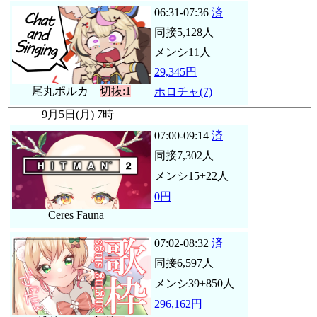
06:31-07:36
済
同接5,128人
メンシ11人
29,345円
尾丸ポルカ
切抜:1
ホロチャ(7)
9月5日(月) 7時
07:00-09:14
済
同接7,302人
メンシ15+22人
0円
Ceres Fauna
07:02-08:32
済
同接6,597人
メンシ39+850人
296,162円