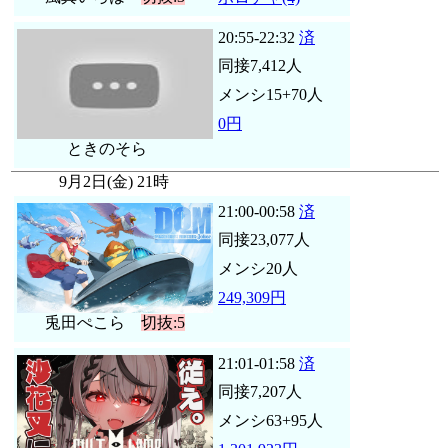
20:55-22:32
済
同接7,412人
メンシ15+70人
0円
ときのそら
9月2日(金) 21時
21:00-00:58
済
同接23,077人
メンシ20人
249,309円
兎田ぺこら
切抜:5
21:01-01:58
済
同接7,207人
メンシ63+95人