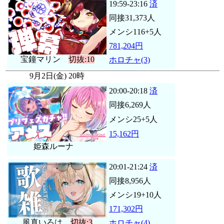
19:59-23:16
済
同接31,373人
メンシ116+5人
781,204円
宝鐘マリン
切抜:10
ホロチャ(3)
9月2日(金) 20時
20:00-20:18
済
同接6,269人
メンシ25+5人
15,162円
姫森ルーナ
20:01-21:24
済
同接8,956人
メンシ19+10人
171,302円
風真いろは
切抜:3
ホロチャ(4)