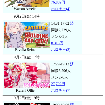
76,859円
Watson Amelia
ホロチャ(4)
9月2日(金) 14時
14:31-17:02
済
同接2,739人
メンシ5人
8,313円
Pavolia Reine
ホロチャ(2)
9月2日(金) 17時
17:29-19:12
済
同接3,296人
メンシ6人
27,702円
Kureiji Ollie
ホロチャ(7)
9月2日(金) 19時
19:00-19:08
済