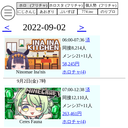
ホロ
(フリチャ)
ホロスタ
(フリチャ)
個人勢
(フリチャ)
にじさんじ
あおぎり
ぶいすぽ
774.inc
のりプロ
＜
2022-09-02
＞
06:00-07:36
済
同接8,214人
メンシ21+11人
58,245円
Ninomae Ina'nis
ホロチャ(4)
9月2日(金) 7時
07:00-12:38
済
同接12,110人
メンシ37+11人
263,461円
Ceres Fauna
ホロチャ(4)