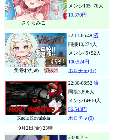
メンシ105+70人
10,370円
さくらみこ
22:11-05:48
済
同接10,274人
メンシ45+52人
100,524円
角巻わため
切抜:4
ホロチャ(37)
22:30-06:52
済
同接3,896人
メンシ14+10人
56,543円
Kaela Kovalskia
ホロチャ(5)
9月2日(金) 23時
23:00？～