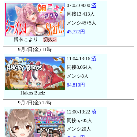
07:02-08:00
済
同接13,413人
メンシ45+5人
45,777円
博衣こより
切抜:3
9月2日(金) 11時
11:04-13:16
済
同接8,064人
メンシ8人
64,810円
Hakos Baelz
9月2日(金) 12時
12:00-13:22
済
同接5,705人
メンシ20人