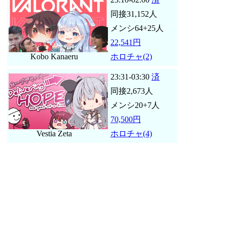
同接31,152人
メンシ64+25人
22,541円
Kobo Kanaeru
ホロチャ(2)
23:31-03:30
済
同接2,673人
メンシ20+7人
70,500円
Vestia Zeta
ホロチャ(4)