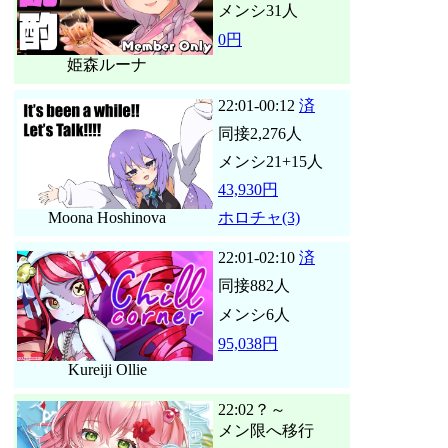
メンシ31人
0円
姫森ルーナ
22:01-00:12
済
同接2,276人
メンシ21+15人
43,930円
Moona Hoshinova
ホロチャ(3)
22:01-02:10
済
同接882人
メンシ6人
95,038円
Kureiji Ollie
22:02？～
メン限へ移行