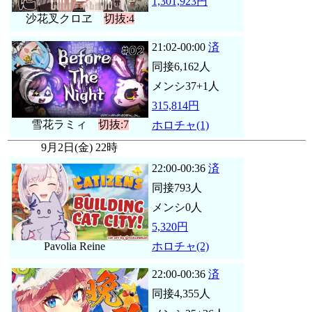
1,301,923円
沙花叉クロヱ
切抜:4
21:02-00:00
済
同接6,162人
メンシ37+1人
315,814円
雪花ラミィ
切抜:7
ホロチャ(1)
9月2日(金) 22時
22:00-00:36
済
同接793人
メンシ0人
5,320円
Pavolia Reine
ホロチャ(2)
22:00-00:36
済
同接4,355人