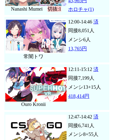
45,965円
Nanashi Mumei
切抜:1
ホロチャ(1)
12:00-14:46
済
同接8,051人
メンシ6人
13,765円
常闇トワ
12:11-15:12
済
同接7,199人
メンシ13+15人
418,414円
Ouro Kronii
12:47-14:42
済
同接6,741人
メンシ8+55人