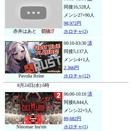
同接16,528人
メンシ27+90人
98,972円
赤井はあと
切抜:7
ホロチャ(2)
00:10-03:30
済
同接5,137人
メンシ4+1人
2,366円
Pavolia Reine
ホロチャ(12)
8月24日(水) 6時
06:00-10:10
済
同接8,844人
メンシ22+5人
89,682円
Ninomae Ina'nis
ホロチャ(1)