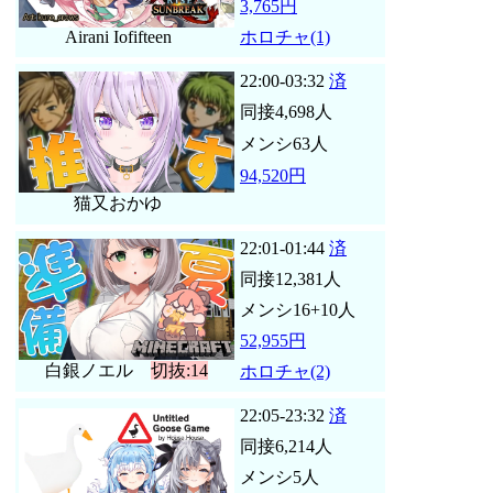
3,765円
Airani Iofifteen
ホロチャ(1)
22:00-03:32
済
同接4,698人
メンシ63人
94,520円
猫又おかゆ
22:01-01:44
済
同接12,381人
メンシ16+10人
52,955円
白銀ノエル
切抜:14
ホロチャ(2)
22:05-23:32
済
同接6,214人
メンシ5人