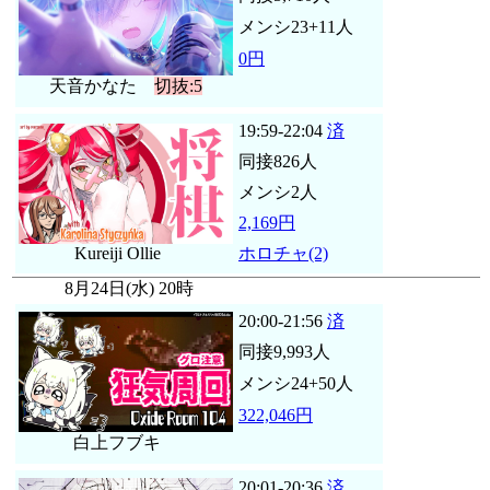
メンシ23+11人
0円
天音かなた
切抜:5
19:59-22:04
済
同接826人
メンシ2人
2,169円
Kureiji Ollie
ホロチャ(2)
8月24日(水) 20時
20:00-21:56
済
同接9,993人
メンシ24+50人
322,046円
白上フブキ
20:01-20:36
済