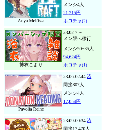
メンシ4人
21,215円
Anya Melfissa
ホロチャ(2)
23:02？～
メン限へ移行
メンシ50+35人
94,624円
博衣こより
ホロチャ(1)
23:06-02:44
済
同接807人
メンシ4人
17,054円
Pavolia Reine
23:09-00:34
済
同接17,470人