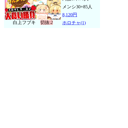
メンシ30+85人
8,120円
白上フブキ
切抜:2
ホロチャ(1)