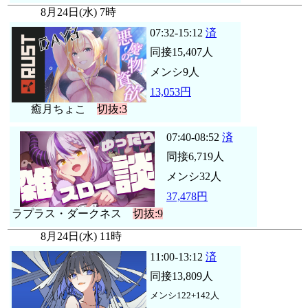
8月24日(水) 7時
07:32-15:12
済
同接15,407人
メンシ9人
13,053円
癒月ちょこ
切抜:3
07:40-08:52
済
同接6,719人
メンシ32人
37,478円
ラプラス・ダークネス
切抜:9
8月24日(水) 11時
11:00-13:12
済
同接13,809人
メンシ122+142人