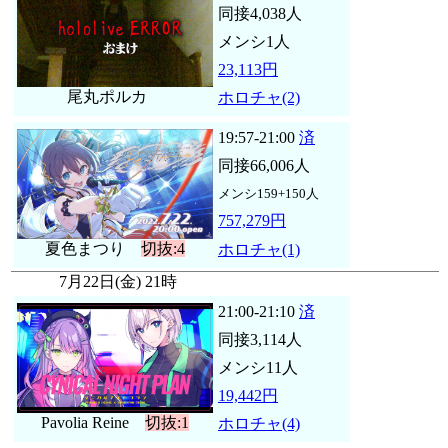
同接4,038人
メンシ1人
23,113円
尾丸ポルカ
ホロチャ(2)
19:57-21:00
済
同接66,006人
メンシ159+150人
757,279円
夏色まつり
切抜:4
ホロチャ(1)
7月22日(金) 21時
21:00-21:10
済
同接3,114人
メンシ11人
19,442円
Pavolia Reine
切抜:1
ホロチャ(4)