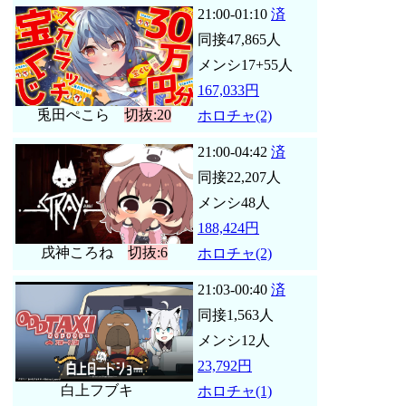
21:00-01:10
済
同接47,865人
メンシ17+55人
167,033円
兎田ぺこら
切抜:20
ホロチャ(2)
21:00-04:42
済
同接22,207人
メンシ48人
188,424円
戌神ころね
切抜:6
ホロチャ(2)
21:03-00:40
済
同接1,563人
メンシ12人
23,792円
白上フブキ
ホロチャ(1)