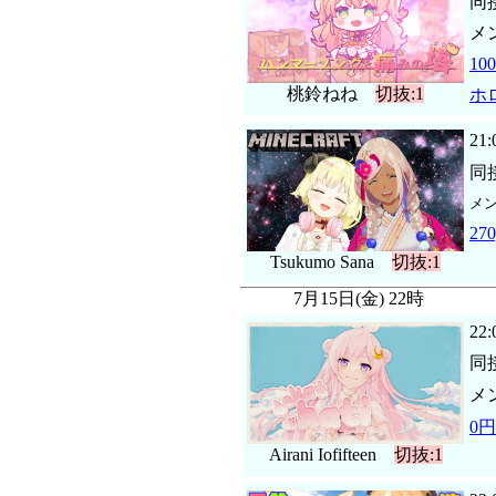
同接
メン
10
桃鈴ねね
切抜:1
ホロ
21:
同接
メン
27
Tsukumo Sana
切抜:1
7月15日(金) 22時
22:
同接
メ
0円
Airani Iofifteen
切抜:1