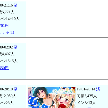
00-21:16
済
5,771人
シ14+10人
,761円
チャ(1)
39-02:02
済
4,407人
ンシ15+5人
,550円
00-20:10
済
19:01-20:14
済
12,950人
同接3,435人
メンシ13人
ンシ28人