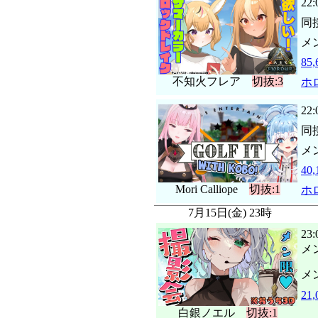
22:
同接
メ
85
不知火フレア
切抜:3
ホロ
22:
同接
メ
40
Mori Calliope
切抜:1
ホロ
7月15日(金) 23時
23
メ
メン
21
白銀ノエル
切抜:1