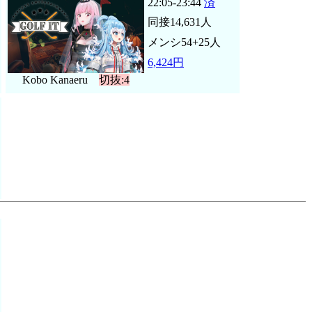
22:05-23:44
済
同接14,631人
メンシ54+25人
6,424円
Kobo Kanaeru
切抜:4