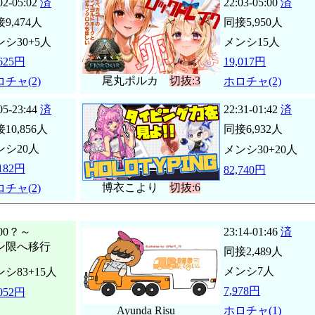
02-05:02
済
22:03-05:00
済
9,474人
同接5,950人
ンシ30+5人
メンシ15人
,625円
19,017円
尾丸ポルカ
切抜:3
チャ(2)
ホロチャ(2)
05-23:44
済
22:31-01:42
済
10,856人
同接6,932人
ンシ20人
メンシ30+20人
,182円
82,740円
博衣こより
切抜:6
チャ(2)
:00？～
23:14-01:46
済
ン限へ移行
同接2,489人
メンシ7人
シ83+15人
7,978円
,052円
Ayunda Risu
ホロチャ(1)