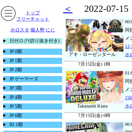
＜
2022-07-
トップ
フリーチャット
00:
ホロスタ
個人勢
にじ
同接
メ
日付ログ(切り抜き付き)
12
JP 0期
アキ・ローゼンタール
ホロ
JP 1期
7月15日(金) 1時
JP 2期
01:
JP ゲーマーズ
同接
JP 3期
メ
JP 4期
15
Takanashi Kiara
ホロ
JP 5期
JP 6期
7月15日(金) 6時
06:
ID 1期