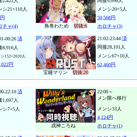
2,422人
同接9,096人
シ21+110人
メンシ20+5人
0円
50,568円
角巻わため
切抜:6
チャ(4)
ホロチャ(3)
21:02-23:44
済
01-00:26
済
同接28,101人
8,916人
メンシ67+10人
シ152+2020人
0,022円
62,460円
宝鐘マリン
切抜:20
00-22:10
済
22:00～
メン限へ移行
1,697人
メンシ33人
ンシ7+5人
4,124円
戌神ころね
ホロチャ(1)