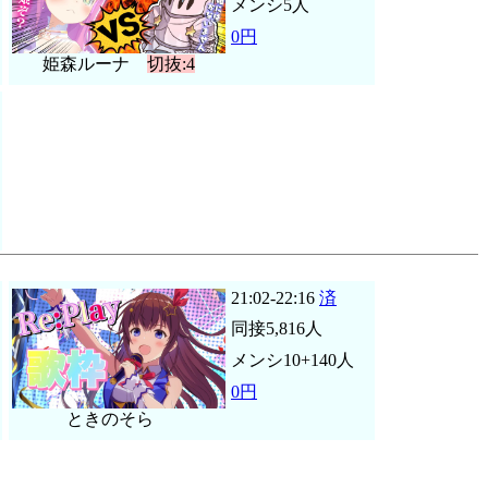
メンシ5人
0円
姫森ルーナ
切抜:4
21:02-22:16
済
同接5,816人
メンシ10+140人
0円
ときのそら