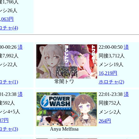
1,766人
ンシ26人
4,063円
チャ(4)
00-00:26
済
22:00-00:50
済
7,992人
同接3,712人
ンシ22人
メンシ19人
16,219円
常闇トワ
チャ(1)
ホロチャ(2)
01-23:38
済
22:01-23:38
済
592人
同接752人
ンシ4+5人
メンシ2人
087円
264円
チャ(3)
Anya Melfissa