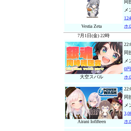
同接
メ
12
Vestia Zeta
ホロ
7月1日(金) 22時
22:
同接
メ
0円
大空スバル
ホロ
22:
同接
メ
3,
Airani Iofifteen
ホロ