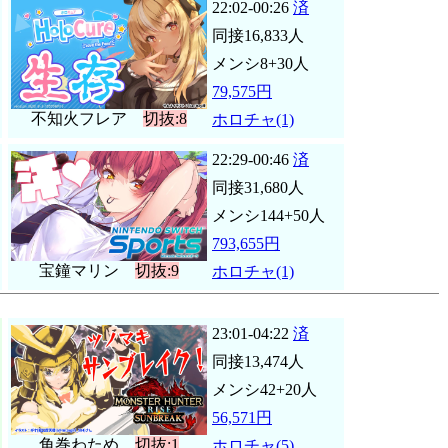
22:02-00:26
済
同接16,833人
メンシ8+30人
79,575円
不知火フレア
切抜:8
ホロチャ(1)
22:29-00:46
済
同接31,680人
メンシ144+50人
793,655円
宝鐘マリン
切抜:9
ホロチャ(1)
23:01-04:22
済
同接13,474人
メンシ42+20人
56,571円
角巻わため
切抜:1
ホロチャ(5)