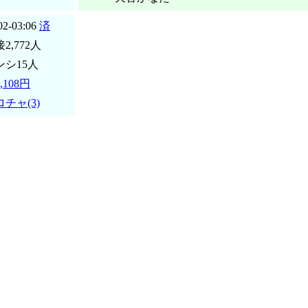
02-03:06
済
2,772人
ンシ15人
3,108円
チャ(3)