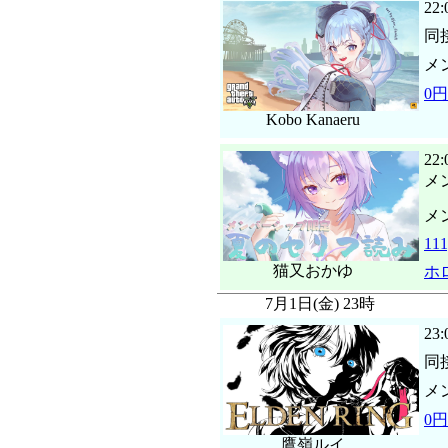
22:
同接
メ
0円
Kobo Kanaeru
22
メ
メ
11
猫又おかゆ
ホロ
7月1日(金) 23時
23:
同接
メン
0円
鷹嶺ルイ