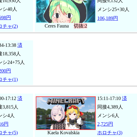
10,930人
同接9,132人
ンシ40人
メンシ25+30人
,698円
106,189円
Ceres Fauna
切抜:2
チャ(2)
34-13:38
済
18,358人
シ24+75人
,200円
チャ(1)
00-17:12
済
15:11-17:10
済
3,815人
同接4,389人
ンシ4人
メンシ6人
616円
2,725円
チャ(5)
Kaela Kovalskia
ホロチャ(3)