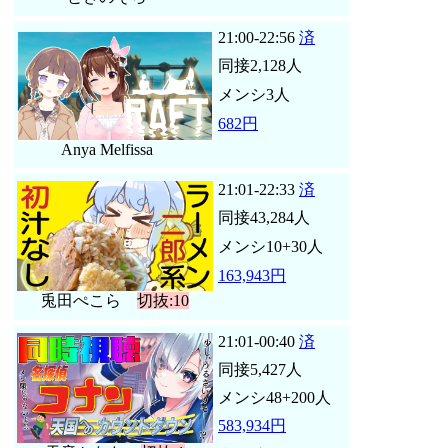
21:00-22:56
済
同接2,128人
メンシ3人
682円
Anya Melfissa
21:01-22:33
済
同接43,284人
メンシ10+30人
163,943円
兎田ぺこら
切抜:10
21:01-00:40
済
同接5,427人
メンシ48+200人
583,934円