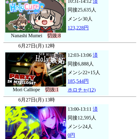
10:31-14:12
済
同接25,635人
メンシ30人
123,228円
Nanashi Mumei
切抜:8
6月27日(月) 12時
12:03-13:06
済
同接6,888人
メンシ22+15人
185,544円
Mori Calliope
切抜:1
ホロチャ(12)
6月27日(月) 13時
13:00-13:11
済
同接12,595人
メンシ24人
0円