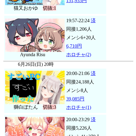
151,933円
猫又おかゆ
切抜:1
19:57-22:24
済
同接1,206人
メンシ6+20人
6,710円
Ayunda Risu
ホロチャ(2)
6月26日(日) 20時
20:00-21:06
済
同接24,188人
メンシ8人
39,085円
獅白ぼたん
切抜:3
ホロチャ(1)
20:00-23:29
済
同接5,226人