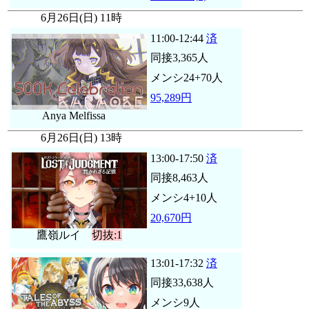
6月26日(日) 11時
11:00-12:44
済
同接3,365人
メンシ24+70人
95,289円
Anya Melfissa
6月26日(日) 13時
13:00-17:50
済
同接8,463人
メンシ4+10人
20,670円
鷹嶺ルイ
切抜:1
13:01-17:32
済
同接33,638人
メンシ9人