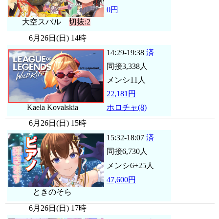
0円
大空スバル
切抜:2
6月26日(日) 14時
14:29-19:38
済
同接3,338人
メンシ11人
22,181円
Kaela Kovalskia
ホロチャ(8)
6月26日(日) 15時
15:32-18:07
済
同接6,730人
メンシ6+25人
47,600円
ときのそら
6月26日(日) 17時