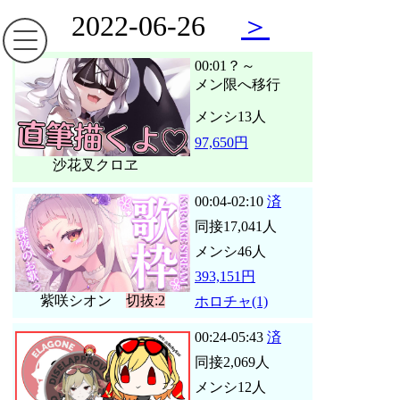
＜
2022-06-26
＞
00:01？～
メン限へ移行
メンシ13人
97,650円
沙花叉クロヱ
00:04-02:10
済
同接17,041人
メンシ46人
393,151円
紫咲シオン
切抜:2
ホロチャ(1)
00:24-05:43
済
同接2,069人
メンシ12人