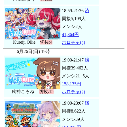
18:59-21:36
済
同接5,199人
メンシ2人
41,364円
Kureiji Ollie
切抜:4
ホロチャ(4)
6月26日(日) 19時
19:00-21:47
済
同接39,462人
メンシ21+5人
158,135円
戌神ころね
切抜:15
ホロチャ(2)
19:00-23:07
済
同接8,622人
メンシ39人