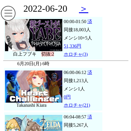
＜
2022-06-20
＞
00:00-01:50
済
同接18,003人
メンシ10+5人
51,336円
白上フブキ
切抜:2
ホロチャ(3)
6月20日(月) 6時
06:00-06:12
済
同接1,213人
メンシ1人
0円
Takanashi Kiara
ホロチャ(21)
06:04-08:57
済
同接5,267人