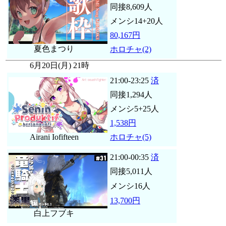
同接8,609人
メンシ14+20人
80,167円
夏色まつり
ホロチャ(2)
6月20日(月) 21時
21:00-23:25
済
同接1,294人
メンシ5+25人
1,538円
Airani Iofifteen
ホロチャ(5)
21:00-00:35
済
同接5,011人
メンシ16人
13,700円
白上フブキ