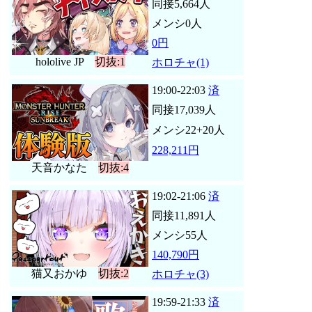
同接5,664人
メンシ0人
0円
hololive JP
切抜:1
ホロチャ(1)
19:00-22:03
済
同接17,039人
メンシ22+20人
228,211円
天音かなた
切抜:4
19:02-21:06
済
同接11,891人
メンシ55人
140,790円
猫又おかゆ
切抜:2
ホロチャ(3)
19:59-21:33
済