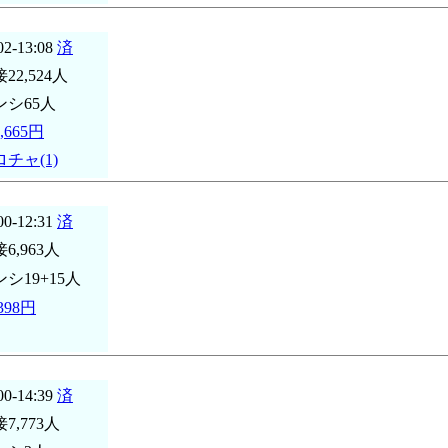
02-13:08
済
22,524人
ンシ65人
3,665円
チャ(1)
00-12:31
済
6,963人
シ19+15人
,398円
00-14:39
済
7,773人