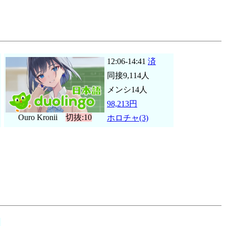
12:06-14:41
済
同接9,114人
メンシ14人
98,213円
Ouro Kronii
切抜:10
ホロチャ(3)