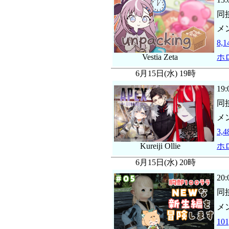
同接
メ
8,
Vestia Zeta
ホロ
6月15日(水) 19時
19:
同接
メ
3,
Kureiji Ollie
ホロ
6月15日(水) 20時
20:
同接
メン
10