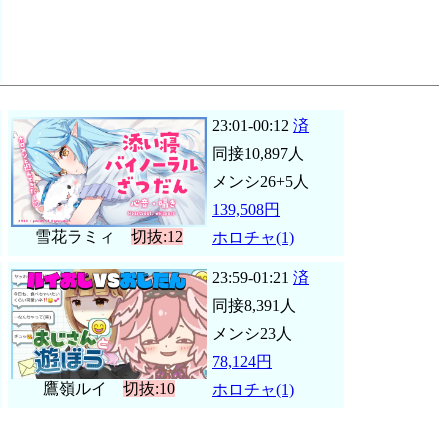
23:01-00:12
済
同接10,897人
メンシ26+5人
139,508円
雪花ラミィ
切抜:12
ホロチャ(1)
23:59-01:21
済
同接8,391人
メンシ23人
78,124円
鷹嶺ルイ
切抜:10
ホロチャ(1)