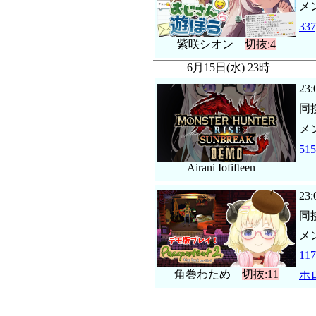
メ
33
紫咲シオン
切抜:4
6月15日(水) 23時
23:
同接
メ
51
Airani Iofifteen
23:
同接
メン
11
角巻わため
切抜:11
ホロ