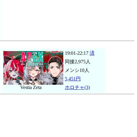
19:01-22:17
済
同接2,975人
メンシ10人
5,451円
Vestia Zeta
ホロチャ(3)