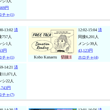
ンシ3人
,669円
チャ(1)
00-13:02
済
12:02-15:04
済
757人
同接6,201人
ンシ1人
メンシ39人
363円
43,123円
Kobo Kanaeru
切抜:1
チャ(1)
ホロチャ(4)
59-14:21
済
11,071人
ンシ22人
0,743円
チャ(7)
00-14:20
済
13:01-16:56
済