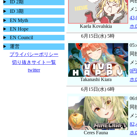
同接
ID 2期
メ
ID 3期
43
EN Myth
Kaela Kovalskia
ホロ
EN Hope
6月15日(水) 5時
EN Council
05:
運営
同接
プライバシーポリシー
切り抜きサイト一覧
メ
twitter
0円
Takanashi Kiara
ホロ
6月15日(水) 6時
06:
同接
メ
82
Ceres Fauna
ホロ