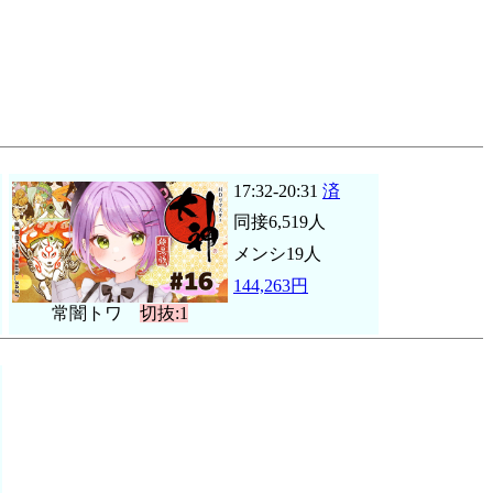
17:32-20:31
済
同接6,519人
メンシ19人
144,263円
常闇トワ
切抜:1