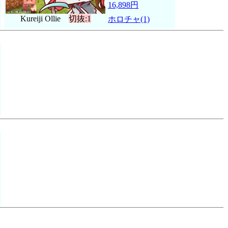
16,898円
Kureiji Ollie
切抜:1
ホロチャ(1)