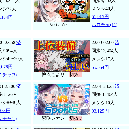
45,341人
同接3,452人
メンシ40人
ンシ72人
51,915円
2,184円
Vestia Zeta
ホロチャ(11)
00-23:58
済
22:00-02:00
済
7,094人
同接12,404人
シ49+20人
メンシ17人
7,078円
55,564円
博衣こより
切抜:1
チャ(3)
01-23:06
済
22:01-23:23
済
8,126人
同接18,464人
ンシ8+30人
メンシ10人
,873円
93,125円
紫咲シオン
切抜:7
チャ(1)