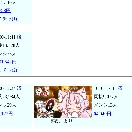
ンシ16人
,758円
チャ(1)
00-11:41
済
13,428人
ンシ73人
01,542円
チャ(2)
00-12:24
済
10:01-17:31
済
23,984人
同接9,077人
ンシ29人
メンシ13人
6,127円
64,640円
博衣こより