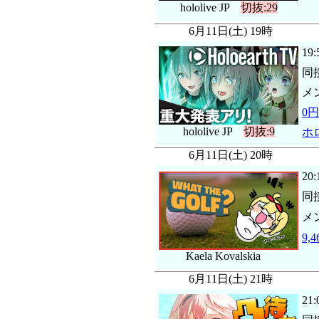
hololive JP
切抜:29
6月11日(土) 19時
19:
同接
メ
0円
hololive JP
切抜:9
ホロ
6月11日(土) 20時
20:
同接
メ
9,
Kaela Kovalskia
6月11日(土) 21時
21: