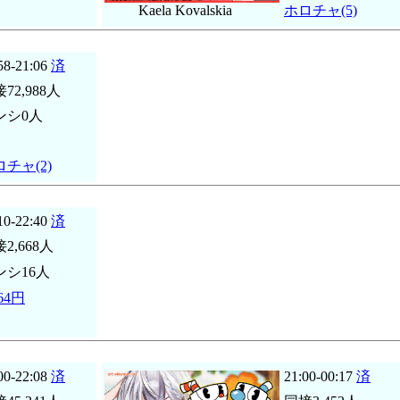
Kaela Kovalskia
ホロチャ(5)
58-21:06
済
72,988人
ンシ0人
チャ(2)
10-22:40
済
2,668人
ンシ16人
464円
00-22:08
済
21:00-00:17
済