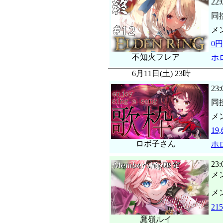
22:
同接
メン
0円
不知火フレア
ホロ
6月11日(土) 23時
23:
同接
メ
19
ロボ子さん
ホロ
23
メ
メ
21
鷹嶺ルイ