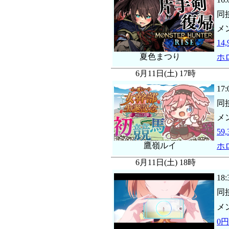
同接
メ
14
夏色まつり
ホロ
6月11日(土) 17時
17:
同接
メ
59
鷹嶺ルイ
ホロ
6月11日(土) 18時
18:
同接
メ
0円