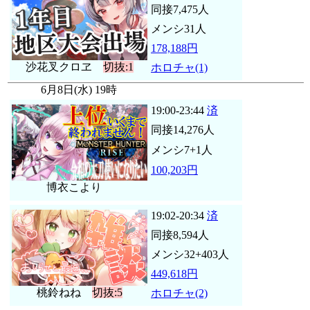
同接7,475人
メンシ31人
178,188円
沙花叉クロヱ
切抜:1
ホロチャ(1)
6月8日(水) 19時
19:00-23:44
済
同接14,276人
メンシ7+1人
100,203円
博衣こより
19:02-20:34
済
同接8,594人
メンシ32+403人
449,618円
桃鈴ねね
切抜:5
ホロチャ(2)