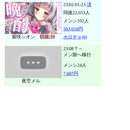
23:02-01:23
済
同接22,653人
メンシ102人
563,616円
紫咲シオン
切抜:19
ホロチャ(6)
23:08？～
メン限へ移行
メンシ24人
7,687円
夜空メル