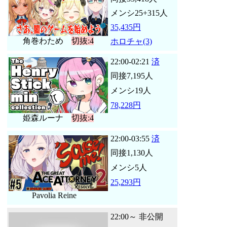
メンシ25+315人
35,435円
角巻わため
切抜:4
ホロチャ(3)
22:00-02:21
済
同接7,195人
メンシ19人
78,228円
姫森ルーナ
切抜:4
22:00-03:55
済
同接1,130人
メンシ5人
25,293円
Pavolia Reine
22:00～ 非公開