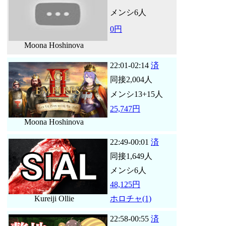
メンシ6人
0円
Moona Hoshinova
22:01-02:14
済
同接2,004人
メンシ13+15人
25,747円
Moona Hoshinova
22:49-00:01
済
同接1,649人
メンシ6人
48,125円
Kureiji Ollie
ホロチャ(1)
22:58-00:55
済