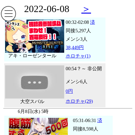
＜
2022-06-08
＞
00:32-02:08
済
同接5,297人
メンシ3人
38,449円
アキ・ローゼンタール
ホロチャ(1)
00:54？～ 非公開
メンシ6人
0円
ホロチャ(29)
大空スバル
6月8日(水) 5時
05:31-06:31
済
同接8,598人