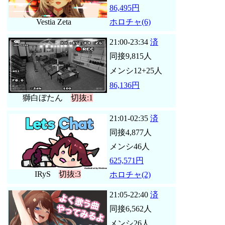
86,495円
Vestia Zeta
ホロチャ(6)
21:00-23:34
済
同接9,815人
メンシ12+25人
86,136円
獅白ぼたん
切抜:1
21:01-02:35
済
同接4,877人
メンシ46人
625,571円
IRyS
切抜:3
ホロチャ(2)
21:05-22:40
済
同接6,562人
メンシ26人