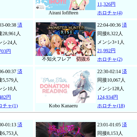
11,326円
Airani Iofifteen
ホロチャ(4)
03-00:38
済
22:04-00:36
済
28,961人
同接8,322人
メンシ3+1人
ンシ24人
21,992円
,703円
不知火フレア
切抜:6
ホロチャ(2)
06-00:37
済
22:30-02:14
済
5,579人
同接10,067人
ンシ10人
メンシ128人
,482円
124,934円
チャ(1)
Kobo Kanaeru
ホロチャ(18)
00-01:13
済
23:01-01:05
済
6,753人
同接8,153人