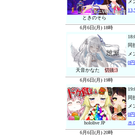
メ
13
ときのそら
6月6日(月) 18時
18:
同接
メン
0円
天音かなた
切抜:3
6月6日(月) 19時
19:
同接
メ
0円
hololive JP
ホロ
6月6日(月) 20時