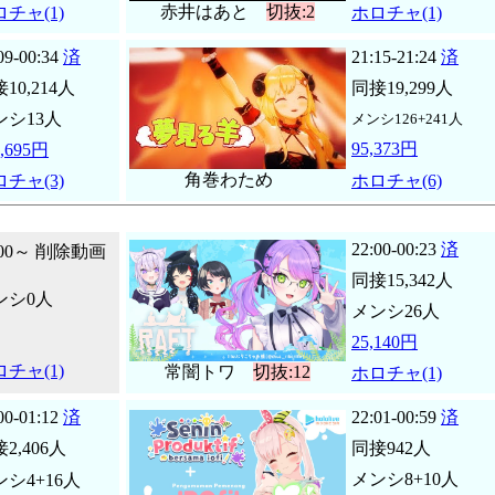
赤井はあと
切抜:2
チャ(1)
ホロチャ(1)
09-00:34
済
21:15-21:24
済
10,214人
同接19,299人
ンシ13人
メンシ126+241人
95,373円
6,695円
角巻わため
チャ(3)
ホロチャ(6)
22:00-00:23
済
:00～ 削除動画
同接15,342人
ンシ0人
メンシ26人
25,140円
チャ(1)
常闇トワ
切抜:12
ホロチャ(1)
00-01:12
済
22:01-00:59
済
2,406人
同接942人
メンシ8+10人
ンシ4+16人