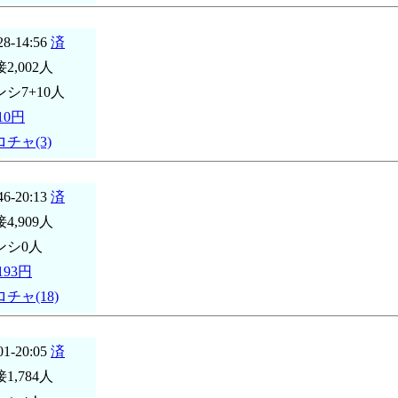
28-14:56
済
2,002人
ンシ7+10人
510円
チャ(3)
46-20:13
済
4,909人
ンシ0人
,193円
チャ(18)
01-20:05
済
1,784人