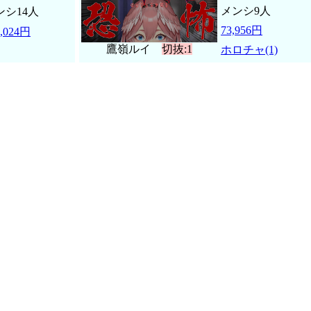
メンシ9人
ンシ14人
73,956円
6,024円
鷹嶺ルイ
切抜:1
ホロチャ(1)