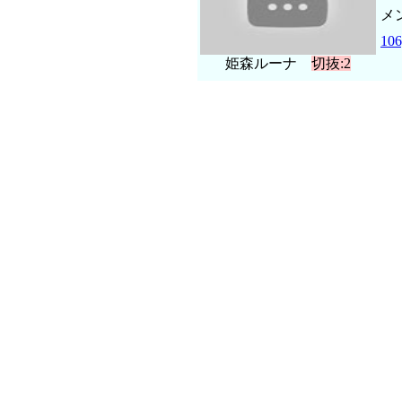
メ
10
姫森ルーナ
切抜:2