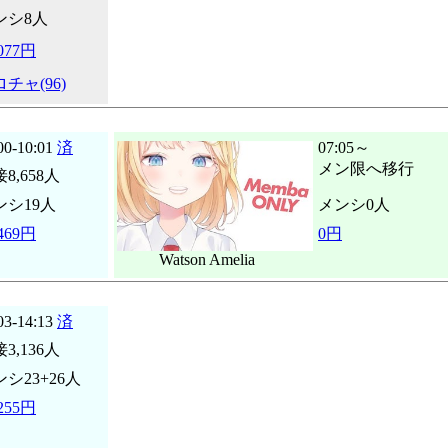
ンシ8人
,077円
チャ(96)
00-10:01
済
07:05～
メン限へ移行
8,658人
ンシ19人
メンシ0人
,469円
0円
Watson Amelia
03-14:13
済
3,136人
シ23+26人
,255円