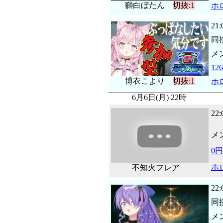
獅白ぼたん
切抜:1
ホロ
21:
同接
メ
12
博衣こより
切抜:1
ホロ
6月6日(月) 22時
22
メ
0円
ホロ
不知火フレア
22:
同接
メ