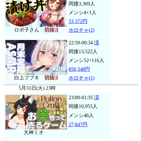
同接3,369人
メンシ4+1人
53,372円
ロボ子さん
切抜:3
ホロチャ(2)
22:59-00:34
済
同接13,522人
メンシ52+116人
850,348円
白上フブキ
切抜:1
ホロチャ(1)
5月31日(火) 23時
23:00-01:35
済
同接10,955人
メンシ46人
27,847円
大神ミオ