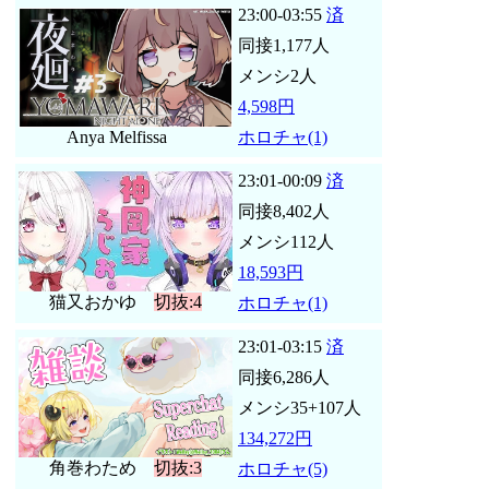
23:00-03:55
済
同接1,177人
メンシ2人
4,598円
Anya Melfissa
ホロチャ(1)
23:01-00:09
済
同接8,402人
メンシ112人
18,593円
猫又おかゆ
切抜:4
ホロチャ(1)
23:01-03:15
済
同接6,286人
メンシ35+107人
134,272円
角巻わため
切抜:3
ホロチャ(5)