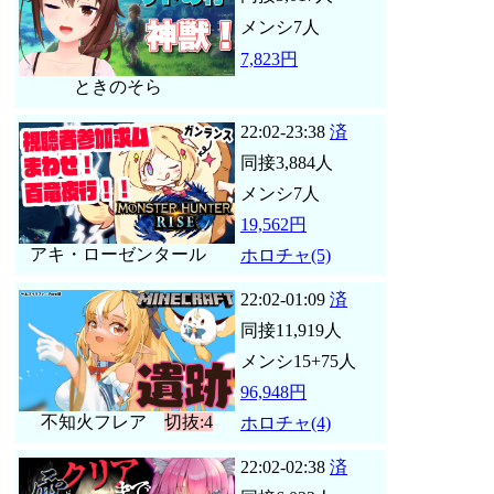
メンシ7人
7,823円
ときのそら
22:02-23:38
済
同接3,884人
メンシ7人
19,562円
アキ・ローゼンタール
ホロチャ(5)
22:02-01:09
済
同接11,919人
メンシ15+75人
96,948円
不知火フレア
切抜:4
ホロチャ(4)
22:02-02:38
済