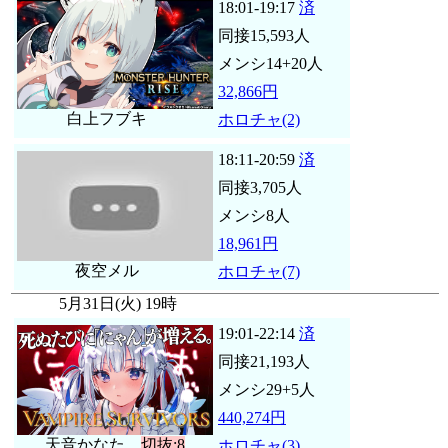
18:01-19:17
済
同接15,593人
メンシ14+20人
32,866円
白上フブキ
ホロチャ(2)
18:11-20:59
済
同接3,705人
メンシ8人
18,961円
夜空メル
ホロチャ(7)
5月31日(火) 19時
19:01-22:14
済
同接21,193人
メンシ29+5人
440,274円
天音かなた
切抜:8
ホロチャ(3)